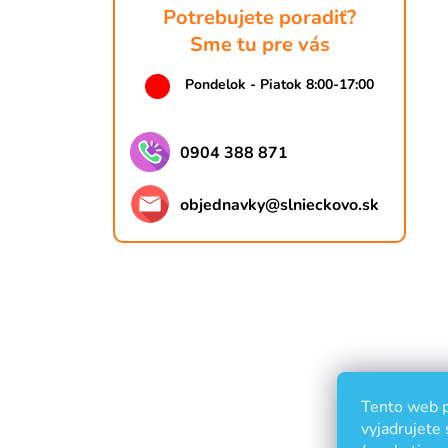
Potrebujete poradiť?
Sme tu pre vás
Pondelok - Piatok 8:00-17:00
0904 388 871
objednavky
@
slnieckovo.sk
Tento web p
vyjadrujete 