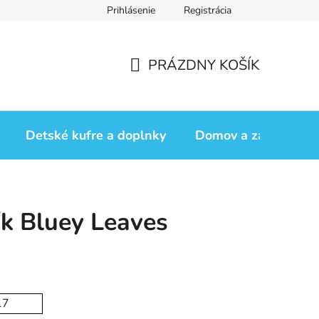
Prihlásenie
Registrácia
iadok
Vrátenie tovaru
Obchodné podmienky
Podmienk
PRÁZDNY KOŠÍK
NÁKUPNÝ
KOŠÍK
Detské kufre a doplnky
Domov a záhrada
ík Bluey Leaves
17