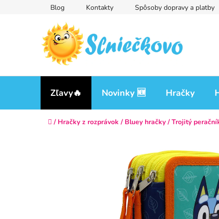
Prejsť
Blog
Kontakty
Spôsoby dopravy a platby
na
obsah
Zľavy🔥
Novinky 🆕
Hračky
H
Domov
/
Hračky z rozprávok
/
Bluey hračky
/
Trojitý peračn