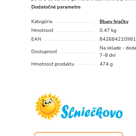
Dodatočné parametre
Kategória
Bluey hračky
Hmotnosť
0.47 kg
EAN
842684210981
Na sklade - dod
Dostupnosť
7-8 dní
Hmotnosť produktu
474 g
Z
á
p
ä
t
i
e