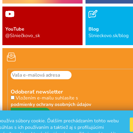
YouTube
Blog
@Slniečkovo_sk
Slnieckovo.sk/blog
Odoberať newsletter
Vložením e-mailu suhlasíte s
podmienky ochrany osobných údajov
PRIHLÁSIŤ
oužíva súbory cookie. Ďalším prechádzaním tohto webu
SA
súhlas s ich používaním a taktiež aj s profilujúcimi