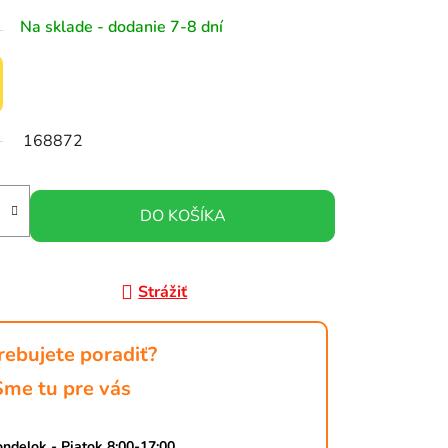
Na sklade - dodanie 7-8 dní
168872
DO KOŠÍKA
Strážiť
rebujete poradiť?
Sme tu pre vás
ndelok - Piatok 8:00-17:00