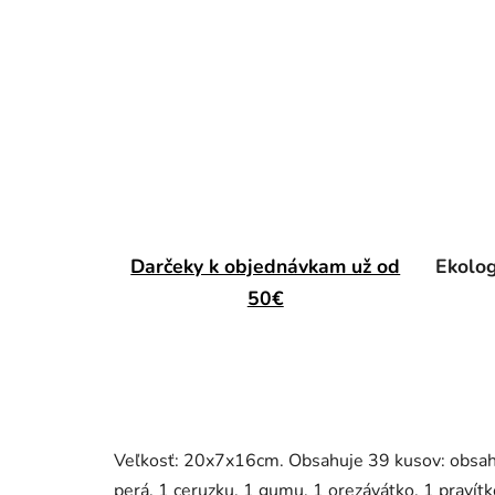
Darčeky k objednávkam už od
Ekolog
50€
Veľkosť: 20x7x16cm. Obsahuje 39 kusov: obsahuj
perá, 1 ceruzku, 1 gumu, 1 orezávátko, 1 pravítk