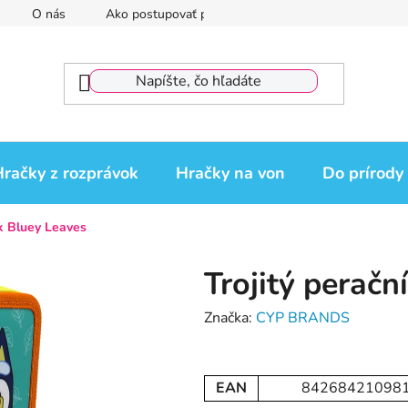
O nás
Ako postupovať pri reklamácii
Reklamačný por
račky z rozprávok
Hračky na von
Do prírody
ík Bluey Leaves
Trojitý peračn
Značka:
CYP BRANDS
EAN
84268421098