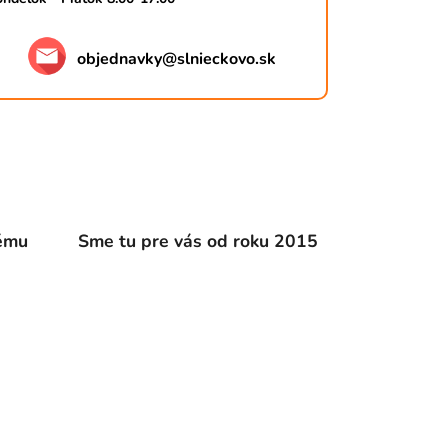
objednavky
@
slnieckovo.sk
dému
Sme tu pre vás od roku 2015