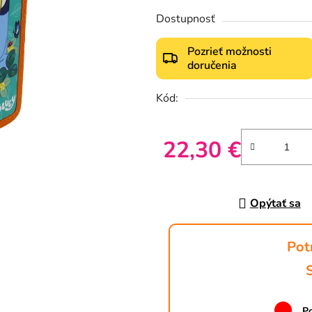
Dostupnosť
Pozrieť možnosti
doručenia
Kód:
22,30 €
Jednotková cena:
Opýtať sa
Pot
Po