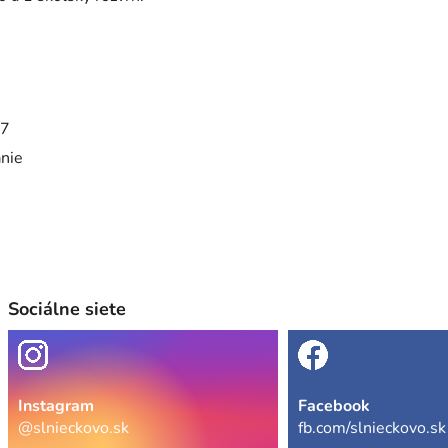
7
anie
Sociálne siete
Instagram
Facebook
@slnieckovo.sk
fb.com/slnieckovo.sk