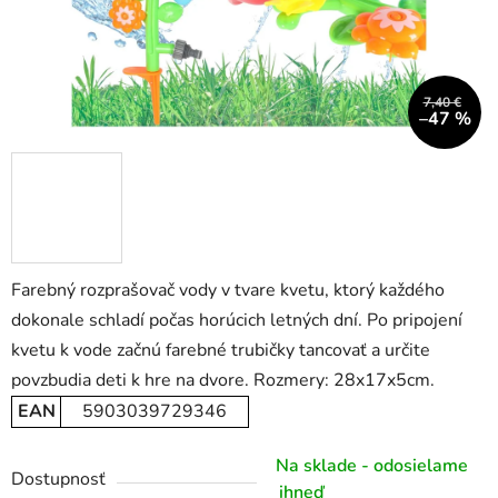
7,40 €
–47 %
Farebný rozprašovač vody v tvare kvetu, ktorý každého
dokonale schladí počas horúcich letných dní. Po pripojení
kvetu k vode začnú farebné trubičky tancovať a určite
povzbudia deti k hre na dvore. Rozmery: 28x17x5cm.
EAN
5903039729346
Na sklade - odosielame
Dostupnosť
ihneď