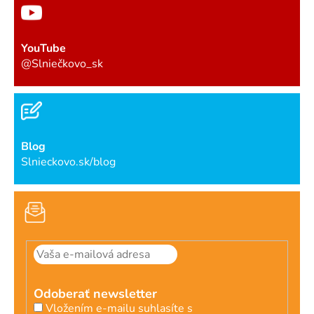
YouTube
@Slniečkovo_sk
Blog
Slnieckovo.sk/blog
Odoberať newsletter
Vložením e-mailu suhlasíte s