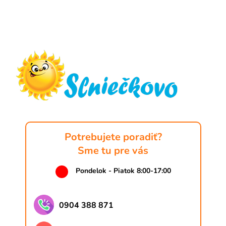
Z
á
p
ä
t
i
e
Potrebujete poradiť?
Sme tu pre vás
Pondelok - Piatok 8:00-17:00
0904 388 871