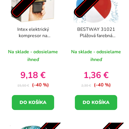
Intex elektrický
BESTWAY 31021
kompresor na
Plážová farebná
nafukovačky s
nafukovacia lopta 51 cm
napájaním USB - USB-
Na sklade - odosielame
Na sklade - odosielame
C ( dá sa napojiť na
ihneď
ihneď
power banku )
9,18 €
1,36 €
(–40 %)
(–40 %)
15,50 €
2,30 €
DO KOŠÍKA
DO KOŠÍKA