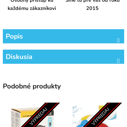
Osobný prístup ku
Sme tu pre vás od roku
každému zákazníkovi
2015
Popis
Diskusia
Podobné produkty
VÝPREDAJ
VÝPREDAJ