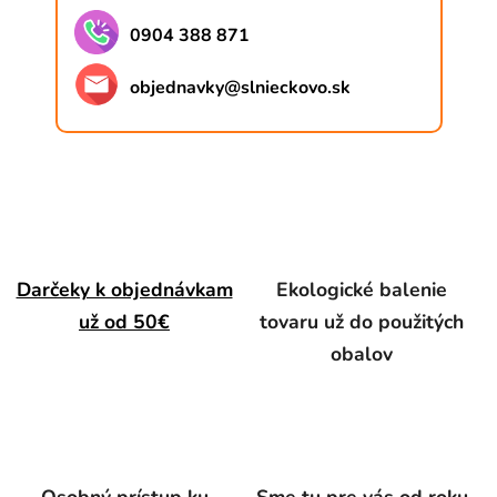
0904 388 871
objednavky
@
slnieckovo.sk
Darčeky k objednávkam
Ekologické balenie
už od 50€
tovaru už do použitých
obalov