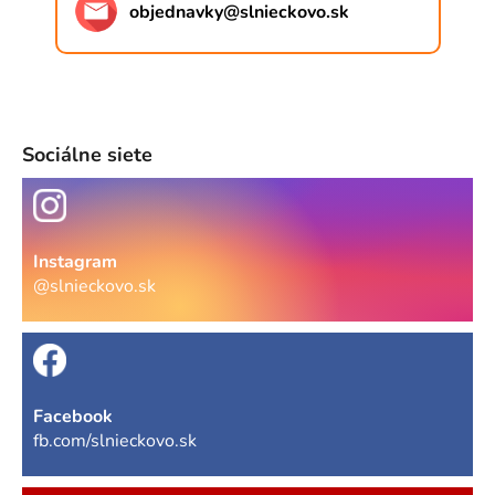
objednavky
@
slnieckovo.sk
Sociálne siete
Instagram
@slnieckovo.sk
Facebook
fb.com/slnieckovo.sk