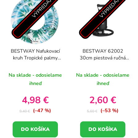
VÝPREDAJ
VÝPREDAJ
BESTWAY Nafukovací
BESTWAY 62002
kruh Tropické palmy
30cm piestová ručná
modrý 119 cm (12+)
pumpa
Na sklade - odosielame
Na sklade - odosielame
ihneď
ihneď
4,98 €
2,60 €
(–47 %)
(–53 %)
9,40 €
5,60 €
DO KOŠÍKA
DO KOŠÍKA