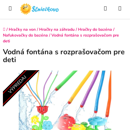
Prejsť
Hľadať
NÁ
na
obsah
KO
Domov
/
Hračky na von
/
Hračky na záhradu
/
Hračky do bazéna
/
Nafukovačky do bazéna
/
Vodná fontána s rozprašovačom pre
deti
Vodná fontána s rozprašovačom pre
deti
VÝPREDAJ