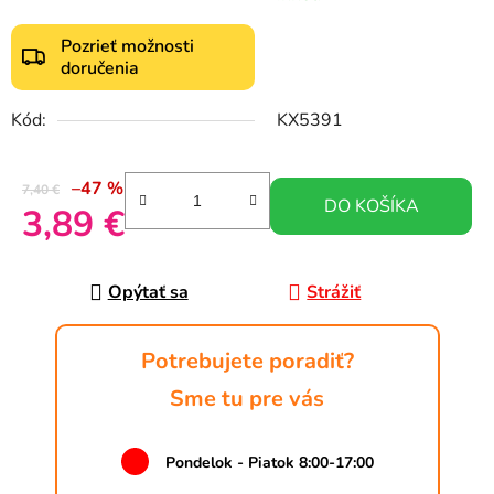
Pozrieť možnosti
doručenia
Kód:
KX5391
–47 %
7,40 €
DO KOŠÍKA
3,89 €
Jednotková cena:
Opýtať sa
Strážiť
Potrebujete poradiť?
Sme tu pre vás
Pondelok - Piatok 8:00-17:00