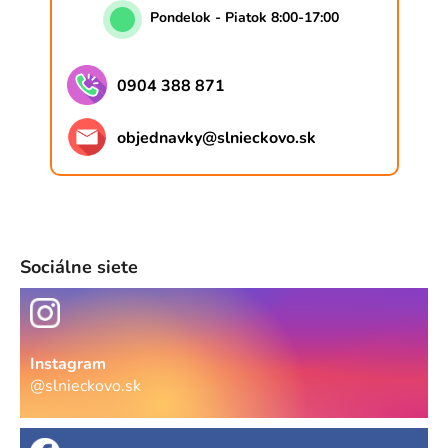
Pondelok - Piatok 8:00-17:00
0904 388 871
objednavky
@
slnieckovo.sk
Sociálne siete
Instagram
@slnieckovo.sk