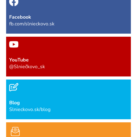
Facebook
fb.com/slnieckovo.sk
YouTube
@Slniečkovo_sk
Blog
Slnieckovo.sk/blog