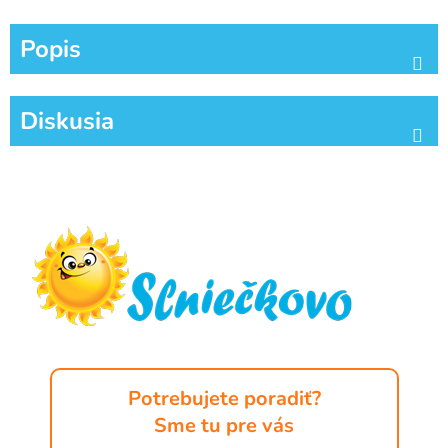
Popis
Diskusia
Z
á
p
ä
t
i
e
Potrebujete poradiť?
Sme tu pre vás