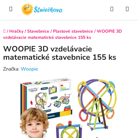
Prejsť
Hľadať
NÁ
na
obsah
KO
Domov
/
Hračky
/
Stavebnice
/
Plastové stavebnice
/
WOOPIE 3D
vzdelávacie matematické stavebnice 155 ks
WOOPIE 3D vzdelávacie
matematické stavebnice 155 ks
Značka:
Woopie