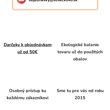
objednavky
@
slnieckovo.sk
Darčeky k objednávkam
Ekologické balenie
už od 50€
tovaru už do použitých
obalov
Osobný prístup ku
Sme tu pre vás od roku
každému zákazníkovi
2015