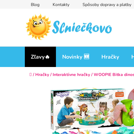
Prejsť
Blog
Kontakty
Spôsoby dopravy a platby
na
obsah
Zľavy🔥
Novinky 🆕
Hračky
H
Domov
/
Hračky
/
Interaktívne hračky
/
WOOPIE Bitka dinosa