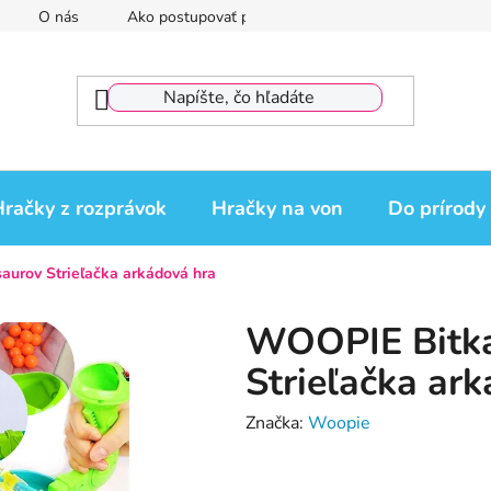
O nás
Ako postupovať pri reklamácii
Reklamačný por
račky z rozprávok
Hračky na von
Do prírody
urov Strieľačka arkádová hra
WOOPIE Bitka
Strieľačka ar
Značka:
Woopie