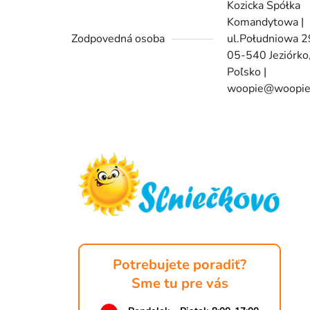
Kozicka Spółka
Komandytowa |
Zodpovedná osoba
ul.Południowa 
05-540 Jeziórko
Poľsko |
woopie@woopie
Z
á
p
ä
t
i
e
Potrebujete poradiť?
Sme tu pre vás