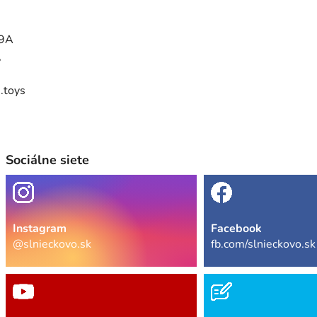
29A
,
.toys
Sociálne siete
Instagram
Facebook
@slnieckovo.sk
fb.com/slnieckovo.sk