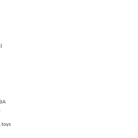
)
29A
,
.toys