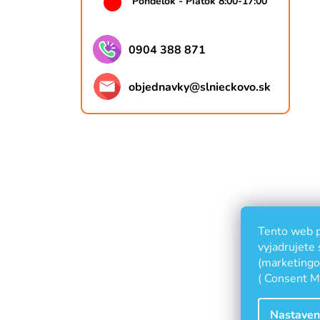
Pondelok - Piatok 8:00-17:00
0904 388 871
objednavky
@
slnieckovo.sk
Tento web p
vyjadrujete 
(marketingov
( Consent M
Nastaven