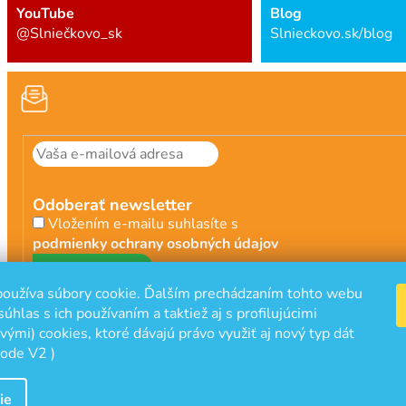
YouTube
Blog
@Slniečkovo_sk
Slnieckovo.sk/blog
Odoberať newsletter
Vložením e-mailu suhlasíte s
podmienky ochrany osobných údajov
PRIHLÁSIŤ
oužíva súbory cookie. Ďalším prechádzaním tohto webu
SA
súhlas s ich používaním a taktiež aj s profilujúcimi
ými) cookies, ktoré dávajú právo využiť aj nový typ dát
ode V2 )
ie