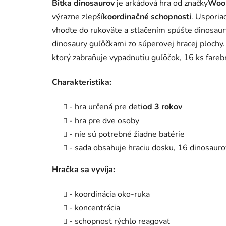
Bitka dinosaurov
je arkádová hra od značky
Woo
výrazne zlepší
koordinačné schopnosti
. Usporia
vhoďte do rukoväte a stlačením spúšte dinosaury 
dinosaury guľôčkami zo súperovej hracej plochy
ktorý zabraňuje vypadnutiu guľôčok, 16 ks fareb
Charakteristika:
- hra určená pre deti
od 3 rokov
-
hra pre dve osoby
- nie sú potrebné žiadne batérie
- sada obsahuje hraciu dosku, 16 dinosaurov
Hračka sa vyvíja:
- koordinácia oko-ruka
- koncentrácia
- schopnosť rýchlo reagovať