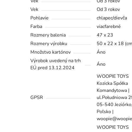
Vek
Od 3 rokov
Vek
Od 3 rokov
Pohlavie
chlapec/dievča
Farba
viacfarebné
Rozmery balenia
47 x 23
Rozmery výrobku
50 x 22 x 18 (cm
Množstvo kartónov
Áno
Výrobok uvedený na trh
Áno
EÚ pred 13.12.2024
WOOPIE TOYS
Kozicka Spółka
Komandytowa |
GPSR
ul.Południowa 
05-540 Jeziórko
Poľsko |
woopie@woopie
WOOPIE TOYS