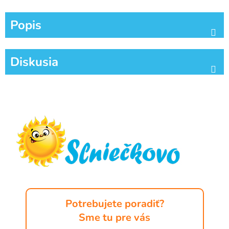
Popis
Diskusia
Z
á
p
ä
t
i
e
Potrebujete poradiť?
Sme tu pre vás