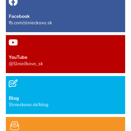
Facebook
fb.com/slnieckovo.sk
YouTube
@Slniečkovo_sk
Blog
Slnieckovo.sk/blog