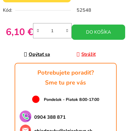
Kód:
52548
6,10 €
DO KOŠÍKA
Jednotková cena:
Opýtať sa
Strážiť
Potrebujete poradiť?
Sme tu pre vás
Pondelok - Piatok 8:00-17:00
0904 388 871