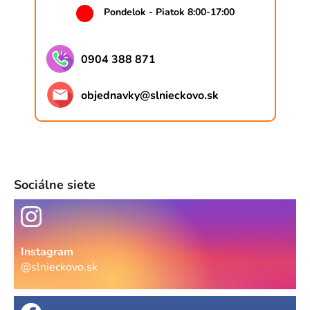
Pondelok - Piatok 8:00-17:00
0904 388 871
objednavky
@
slnieckovo.sk
Sociálne siete
Instagram
@slnieckovo.sk