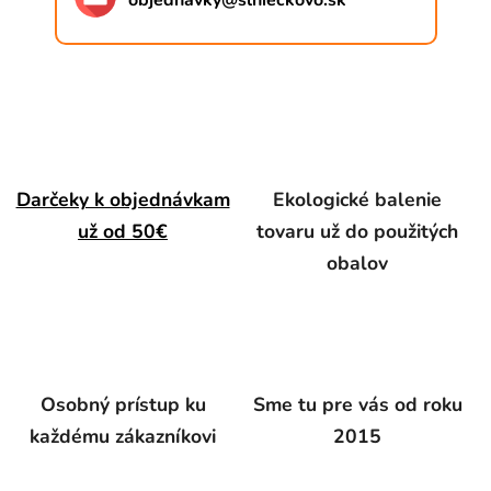
objednavky
@
slnieckovo.sk
Darčeky k objednávkam
Ekologické balenie
už od 50€
tovaru už do použitých
obalov
Osobný prístup ku
Sme tu pre vás od roku
každému zákazníkovi
2015