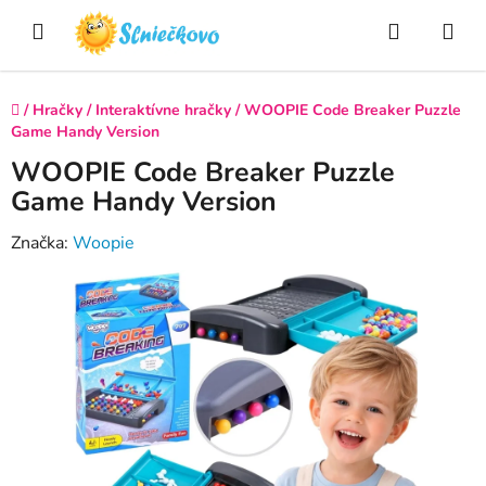
Prejsť
Hľadať
NÁ
na
obsah
KO
Domov
/
Hračky
/
Interaktívne hračky
/
WOOPIE Code Breaker Puzzle
Game Handy Version
WOOPIE Code Breaker Puzzle
Game Handy Version
Značka:
Woopie