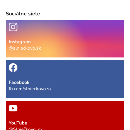
Sociálne siete
Instagram
@slnieckovo.sk
Facebook
fb.com/slnieckovo.sk
YouTube
@Slniečkovo_sk