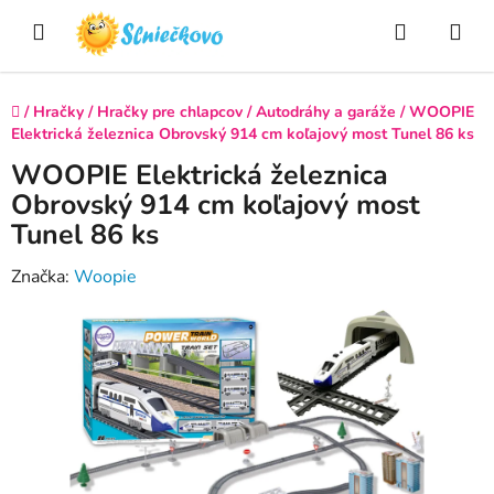
Prejsť
Hľadať
NÁ
na
obsah
KO
Domov
/
Hračky
/
Hračky pre chlapcov
/
Autodráhy a garáže
/
WOOPIE
Elektrická železnica Obrovský 914 cm koľajový most Tunel 86 ks
WOOPIE Elektrická železnica
Obrovský 914 cm koľajový most
Tunel 86 ks
Značka:
Woopie