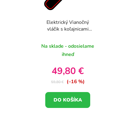
Elektrický Vianočný
vláčik s koľajnicami
460cm pod stromček
pre deti so zvukom,
Na sklade - odosielame
svetlom a parou z
ihneď
komína
49,80 €
(–16 %)
59,80 €
DO KOŠÍKA
Z
á