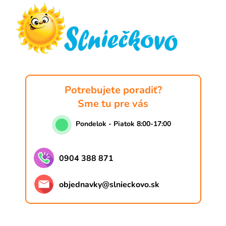
p
ä
t
i
e
Potrebujete poradiť?
Sme tu pre vás
Pondelok - Piatok 8:00-17:00
0904 388 871
objednavky
@
slnieckovo.sk