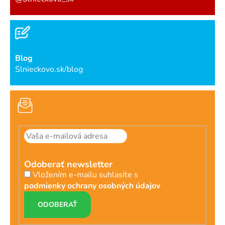
Blog
Slnieckovo.sk/blog
Odoberať newsletter
Vložením e-mailu suhlasíte s
podmienky ochrany osobných údajov
PRIHLÁSIŤ
SA