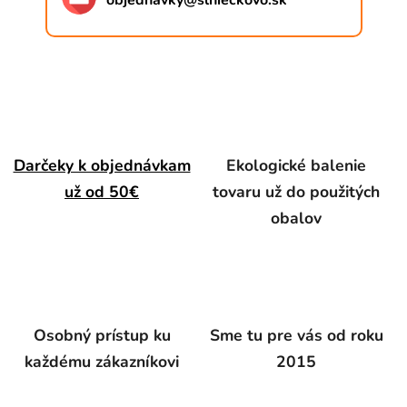
objednavky
@
slnieckovo.sk
Darčeky k objednávkam
Ekologické balenie
už od 50€
tovaru už do použitých
obalov
Osobný prístup ku
Sme tu pre vás od roku
každému zákazníkovi
2015