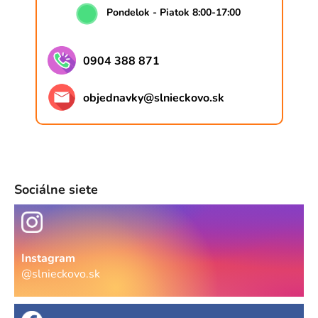
Pondelok - Piatok 8:00-17:00
0904 388 871
objednavky
@
slnieckovo.sk
Sociálne siete
Instagram
@slnieckovo.sk