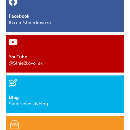
Facebook
fb.com/slnieckovo.sk
YouTube
@Slniečkovo_sk
Blog
Slnieckovo.sk/blog