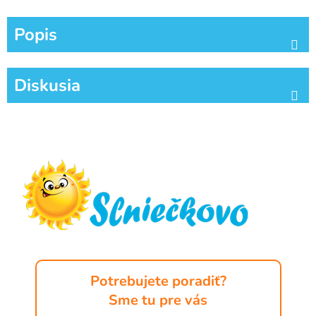
Popis
Diskusia
Z
á
p
ä
t
i
e
Potrebujete poradiť?
Sme tu pre vás