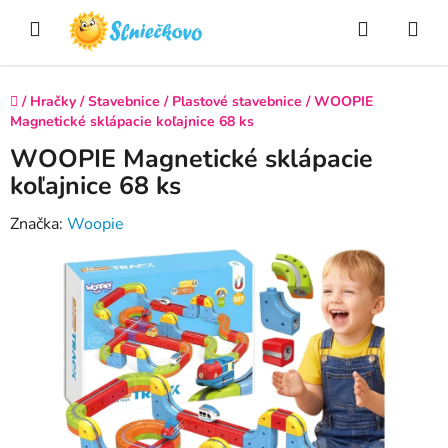
Prejsť
Hľadať
NÁ
na
obsah
KO
Domov
/
Hračky
/
Stavebnice
/
Plastové stavebnice
/
WOOPIE
Magnetické sklápacie koľajnice 68 ks
WOOPIE Magnetické sklápacie
koľajnice 68 ks
Značka:
Woopie