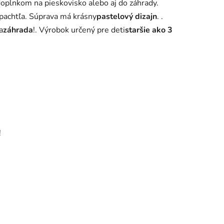
oplnkom na pieskovisko alebo aj do záhrady.
 špachtľa. Súprava má krásny
pastelový dizajn
. .
a
záhrada
!. Výrobok určený pre deti
staršie ako 3
!