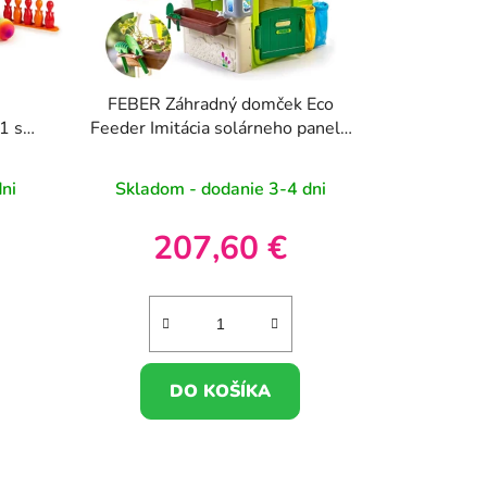
FEBER Záhradný domček Eco
1 s
Feeder Imitácia solárneho panelu
na triedenie odpadu
ni
Skladom - dodanie 3-4 dni
207,60 €
DO KOŠÍKA