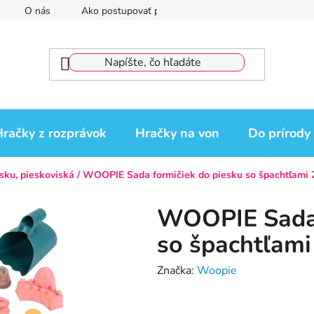
O nás
Ako postupovať pri reklamácii
Reklamačný por
račky z rozprávok
Hračky na von
Do prírody
sku, pieskoviská
/
WOOPIE Sada formičiek do piesku so špachtľami 
WOOPIE Sada 
so špachtľami
Značka:
Woopie