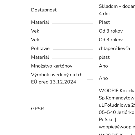
Skladom - dodan
Dostupnosť
4 dni
Materiál
Plast
Vek
Od 3 rokov
Vek
Od 3 rokov
Pohlavie
chlapec/dievča
Materiál
plast
Množstvo kartónov
Áno
Výrobok uvedený na trh
Áno
EÚ pred 13.12.2024
WOOPIE Kozick
Sp.Komandytowa
ul.Południowa 
GPSR
05-540 Jeziórko
Poľsko |
woopie@woopie