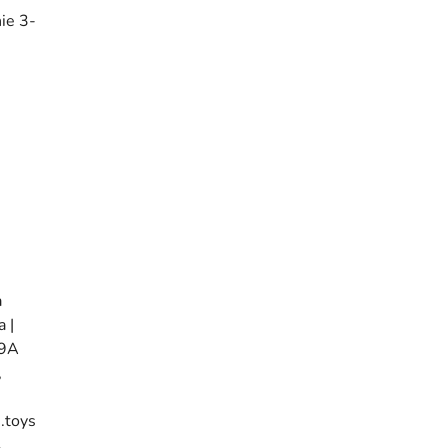
ie 3-
a
 |
29A
,
.toys