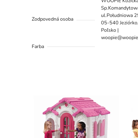
WOOPIE Kozick
Sp.Komandytowa
ul.Południowa 
Zodpovedná osoba
05-540 Jeziórko
Poľsko |
woopie@woopie
Farba