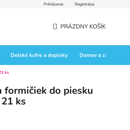
Prihlásenie
Registrácia
iadok
Vrátenie tovaru
Obchodné podmienky
Podmienk
PRÁZDNY KOŠÍK
NÁKUPNÝ
KOŠÍK
Detské kufre a doplnky
Domov a záhrada
21 ks
formičiek do piesku
 21 ks