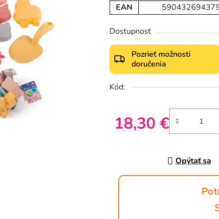
EAN
59043269437
Dostupnosť
Pozrieť možnosti
doručenia
Kód:
18,30 €
Jednotková cena:
Opýtať sa
Pot