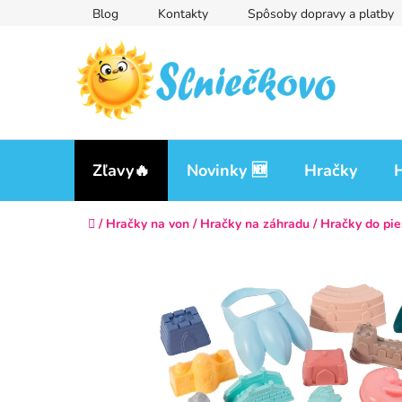
Prejsť
Blog
Kontakty
Spôsoby dopravy a platby
na
obsah
Zľavy🔥
Novinky 🆕
Hračky
H
Domov
/
Hračky na von
/
Hračky na záhradu
/
Hračky do pie