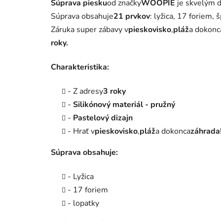
Súprava piesku
od značky
WOOPIE
je skvelým d
Súprava obsahuje
21 prvkov
: lyžica, 17 foriem,
Záruka super zábavy v
pieskovisko
,
pláž
a dokonc
roky.
Charakteristika:
- Z adresy
3 roky
-
Silikónový materiál - pružný
-
Pastelový dizajn
- Hrať v
pieskovisko
,
pláž
a dokonca
záhrada
Súprava obsahuje:
- Lyžica
- 17 foriem
- lopatky