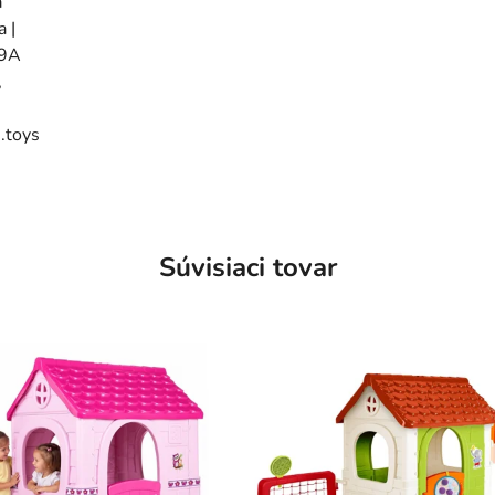
a
 |
29A
,
.toys
Súvisiaci tovar