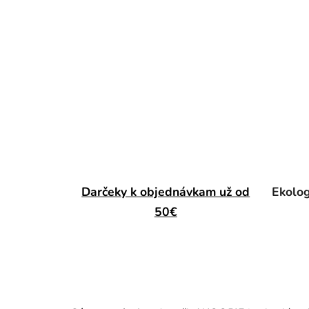
Darčeky k objednávkam už od
Ekolog
50€