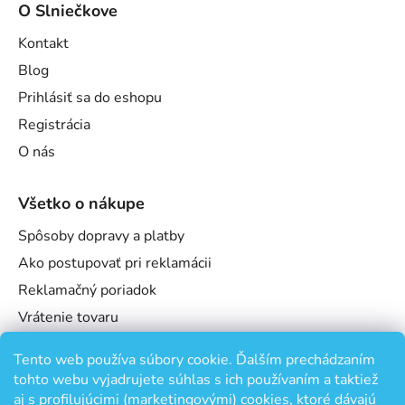
O Slniečkove
Kontakt
Blog
Prihlásiť sa do eshopu
Registrácia
O nás
Všetko o nákupe
Spôsoby dopravy a platby
Ako postupovať pri reklamácii
Reklamačný poriadok
Vrátenie tovaru
Obchodné podmienky
Tento web používa súbory cookie. Ďalším prechádzaním
Podmienky ochrany osobných údajov
tohto webu vyjadrujete súhlas s ich používaním a taktiež
Odstúpenie od zmluvy
aj s profilujúcimi (marketingovými) cookies, ktoré dávajú