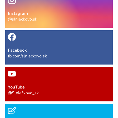
Instagram
@slnieckovo.sk
Facebook
fb.com/slnieckovo.sk
YouTube
@Slniečkovo_sk