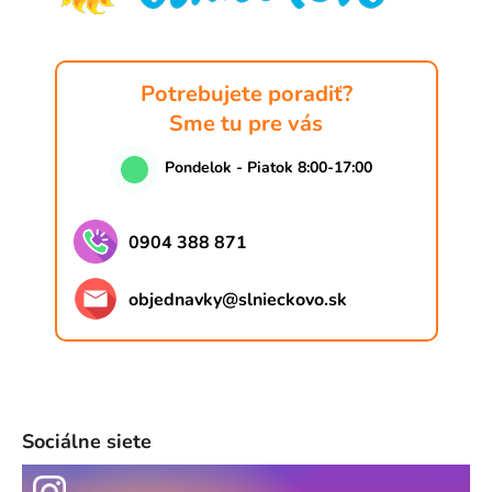
k
e
y
v
ý
Potrebujete poradiť?
p
Sme tu pre vás
i
s
Pondelok - Piatok 8:00-17:00
u
0904 388 871
objednavky
@
slnieckovo.sk
Sociálne siete