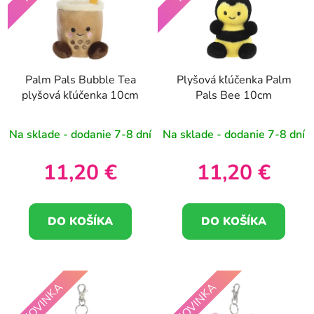
i
e
s
p
p
r
r
o
Palm Pals Bubble Tea
Plyšová kľúčenka Palm
o
d
plyšová kľúčenka 10cm
Pals Bee 10cm
d
u
u
k
Na sklade - dodanie 7-8 dní
Na sklade - dodanie 7-8 dní
k
t
t
o
11,20 €
11,20 €
o
v
v
DO KOŠÍKA
DO KOŠÍKA
NOVINKA
NOVINKA