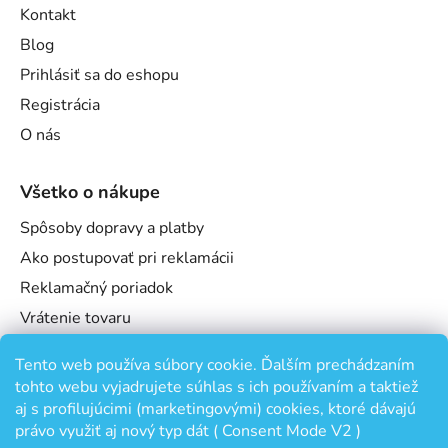
Kontakt
Blog
Prihlásiť sa do eshopu
Registrácia
O nás
Všetko o nákupe
Spôsoby dopravy a platby
Ako postupovať pri reklamácii
Reklamačný poriadok
Vrátenie tovaru
Obchodné podmienky
Tento web používa súbory cookie. Ďalším prechádzaním
Podmienky ochrany osobných údajov
tohto webu vyjadrujete súhlas s ich používaním a taktiež
Odstúpenie od zmluvy
aj s profilujúcimi (marketingovými) cookies, ktoré dávajú
právo využiť aj nový typ dát ( Consent Mode V2 )