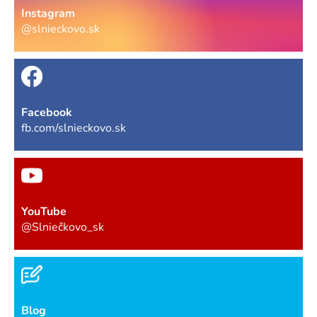
Instagram
@slnieckovo.sk
Facebook
fb.com/slnieckovo.sk
YouTube
@Slniečkovo_sk
Blog