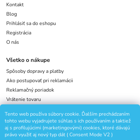
Kontakt
Blog
Prihlásiť sa do eshopu
Registrácia
O nás
Všetko o nákupe
Spôsoby dopravy a platby
Ako postupovať pri reklamácii
Reklamačný poriadok
Vrátenie tovaru
Obchodné podmienky
Tento web používa súbory cookie. Ďalším prechádzaním
Podmienky ochrany osobných údajov
tohto webu vyjadrujete súhlas s ich používaním a taktiež
Odstúpenie od zmluvy
aj s profilujúcimi (marketingovými) cookies, ktoré dávajú
právo využiť aj nový typ dát ( Consent Mode V2 )