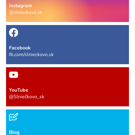
Instagram
@slnieckovo.sk
Facebook
fb.com/slnieckovo.sk
YouTube
@Slniečkovo_sk
Blog