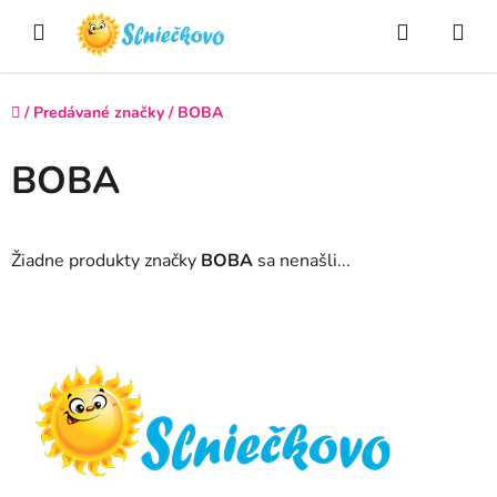
Prejsť
Hľadať
NÁ
na
obsah
KO
Domov
/
Predávané značky
/
BOBA
BOBA
Žiadne produkty značky
BOBA
sa nenašli...
Z
á
p
ä
t
i
e