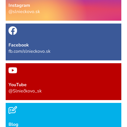
Instagram
@slnieckovo.sk
Facebook
fb.com/slnieckovo.sk
YouTube
@Slniečkovo_sk
Blog