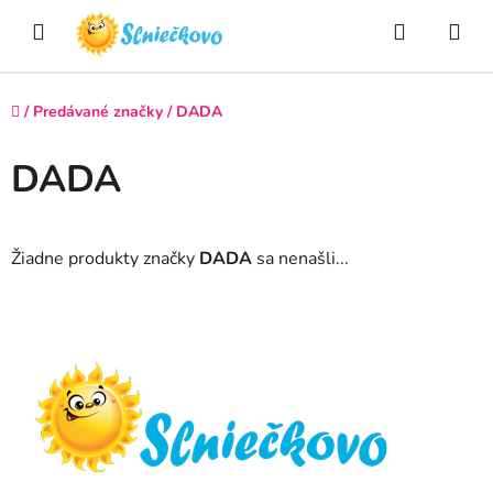
Prejsť
Hľadať
NÁ
na
obsah
KO
Domov
/
Predávané značky
/
DADA
DADA
Žiadne produkty značky
DADA
sa nenašli...
Z
á
p
ä
t
i
e