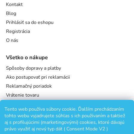
Kontakt
Blog
Prihlásiť sa do eshopu
Registrácia
O nás
Všetko o nákupe
Spôsoby dopravy a platby
Ako postupovať pri reklamácii
Reklamačný poriadok
Vrátenie tovaru
Obchodné podmienky
Tento web používa súbory cookie. Ďalším prechádzaním
Podmienky ochrany osobných údajov
tohto webu vyjadrujete súhlas s ich používaním a taktiež
Odstúpenie od zmluvy
aj s profilujúcimi (marketingovými) cookies, ktoré dávajú
právo využiť aj nový typ dát ( Consent Mode V2 )