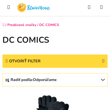
Prejsť
Hľadať
NÁ
na
obsah
KO
Domov
/
Predávané značky
/
DC COMICS
DC COMICS
OTVORIŤ FILTER
R
Radiť podľa:
Odporúčame
a
d
V
e
ý
n
p
i