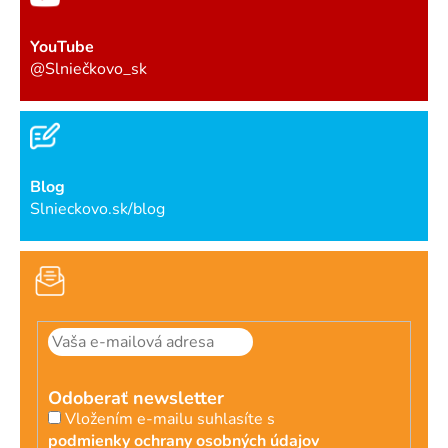
YouTube
@Slniečkovo_sk
Blog
Slnieckovo.sk/blog
Odoberať newsletter
Vložením e-mailu suhlasíte s
podmienky ochrany osobných údajov