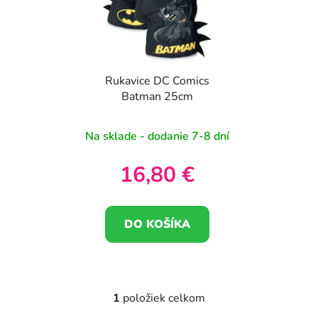
i
e
s
p
p
r
r
o
Rukavice DC Comics
o
d
Batman 25cm
d
u
u
k
Na sklade - dodanie 7-8 dní
k
t
t
o
16,80 €
o
v
v
DO KOŠÍKA
1
položiek celkom
O