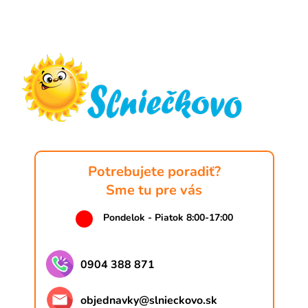
v
l
Z
á
á
d
p
a
ä
c
t
i
e
i
p
e
r
v
k
Potrebujete poradiť?
y
Sme tu pre vás
v
ý
Pondelok - Piatok 8:00-17:00
p
i
s
0904 388 871
u
objednavky
@
slnieckovo.sk