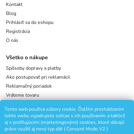
Kontakt
Blog
Prihlásiť sa do eshopu
Registrácia
O nás
Všetko o nákupe
Spôsoby dopravy a platby
Ako postupovať pri reklamácii
Reklamačný poriadok
Vrátenie tovaru
Obchodné podmienky
Tento web používa súbory cookie. Ďalším prechádzaním
Podmienky ochrany osobných údajov
tohto webu vyjadrujete súhlas s ich používaním a taktiež
Odstúpenie od zmluvy
aj s profilujúcimi (marketingovými) cookies, ktoré dávajú
právo využiť aj nový typ dát ( Consent Mode V2 )