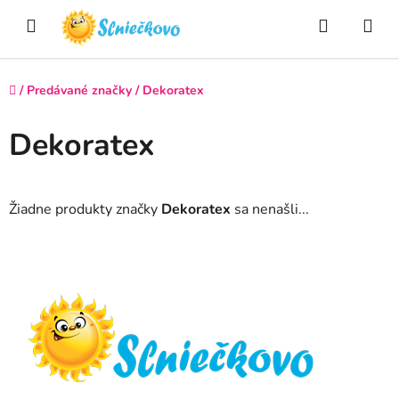
Prejsť
Hľadať
NÁ
na
obsah
KO
Domov
/
Predávané značky
/
Dekoratex
Dekoratex
Žiadne produkty značky
Dekoratex
sa nenašli...
Z
á
p
ä
t
i
e