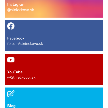
Instagram
@slnieckovo.sk
Facebook
fb.com/slnieckovo.sk
YouTube
@Slniečkovo_sk
Blog