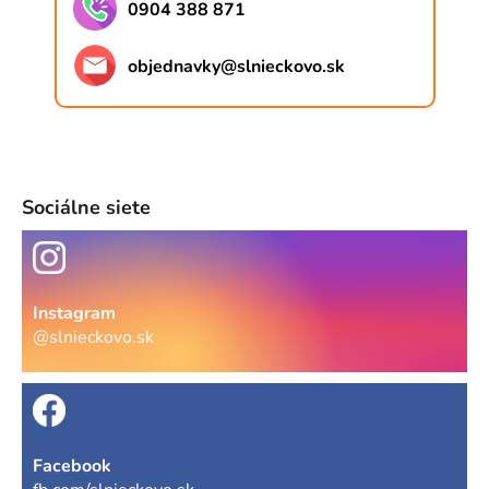
s
0904 388 871
u
objednavky
@
slnieckovo.sk
Sociálne siete
Instagram
@slnieckovo.sk
Facebook