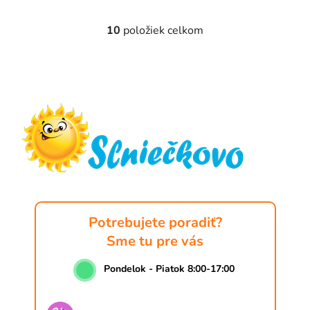
10
položiek celkom
O
v
l
Z
á
á
d
p
a
ä
c
t
i
e
i
p
e
r
v
k
Potrebujete poradiť?
y
Sme tu pre vás
v
ý
Pondelok - Piatok 8:00-17:00
p
i