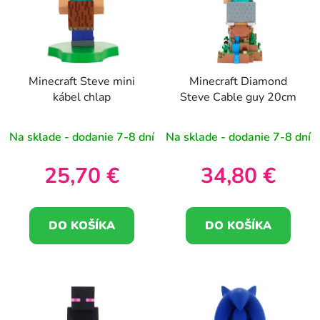
i
e
s
p
p
r
r
o
Minecraft Steve mini
Minecraft Diamond
o
d
kábel chlap
Steve Cable guy 20cm
d
u
u
k
Na sklade - dodanie 7-8 dní
Na sklade - dodanie 7-8 dní
k
t
t
o
25,70 €
34,80 €
o
v
v
DO KOŠÍKA
DO KOŠÍKA