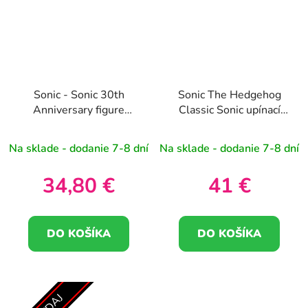
Sonic - Sonic 30th
Sonic The Hedgehog
Anniversary figure
Classic Sonic upínací
clamping bracket Cable
držiak Kábel chlap Ikon
guy 21cm
20cm
Na sklade - dodanie 7-8 dní
Na sklade - dodanie 7-8 dní
34,80 €
41 €
DO KOŠÍKA
DO KOŠÍKA