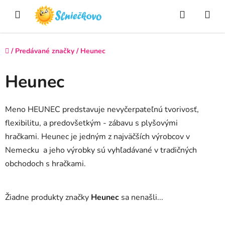
Prejsť
Hľadať
NÁ
na
obsah
KO
Domov
/
Predávané značky
/
Heunec
Heunec
Meno
HEUNEC
predstavuje
nevyčerpateľnú
tvorivosť
,
flexibilitu
,
a
predovšetkým
-
zábavu
s plyšovými
hračkami.
Heunec
je
jedným
z
najväčších
výrobcov
v
Nemecku
a jeho výrobky sú vyhľadávané
v
tradičných
obchodoch
s
hračkami
.
Žiadne produkty značky
Heunec
sa nenašli...
Z