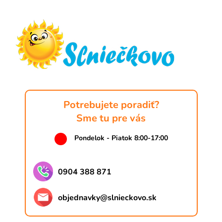
á
p
ä
t
i
e
Potrebujete poradiť?
Sme tu pre vás
Pondelok - Piatok 8:00-17:00
0904 388 871
objednavky
@
slnieckovo.sk