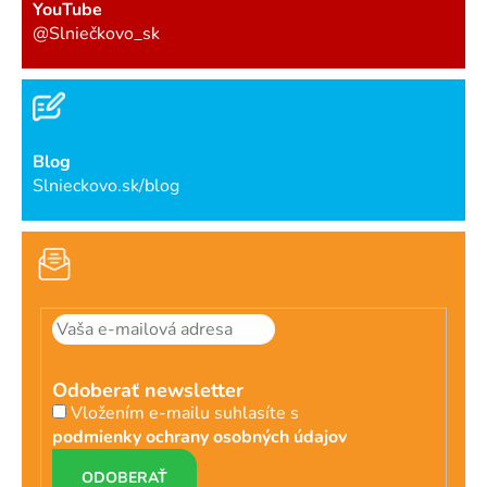
YouTube
@Slniečkovo_sk
Blog
Slnieckovo.sk/blog
Odoberať newsletter
Vložením e-mailu suhlasíte s
podmienky ochrany osobných údajov
PRIHLÁSIŤ