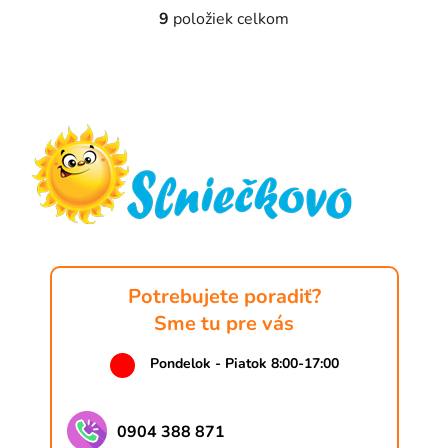
9
položiek celkom
O
v
l
Z
á
á
d
p
a
ä
c
t
i
e
i
p
e
r
v
k
Potrebujete poradiť?
y
Sme tu pre vás
v
ý
Pondelok - Piatok 8:00-17:00
p
i
s
0904 388 871
u