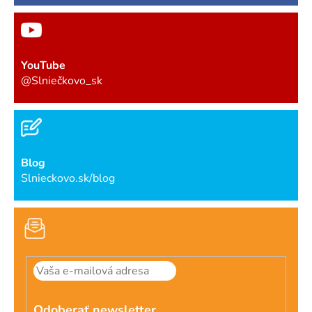
YouTube
@Slniečkovo_sk
Blog
Slnieckovo.sk/blog
Odoberať newsletter