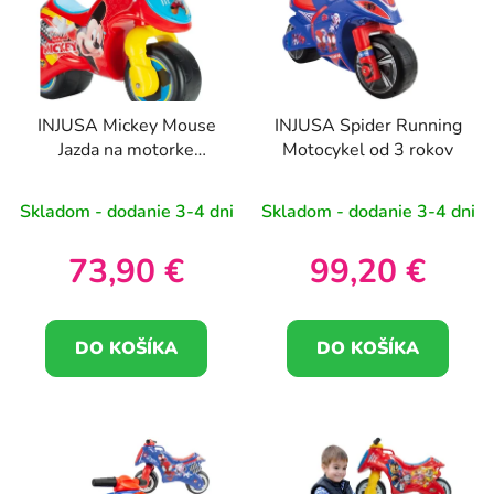
i
e
s
p
p
r
r
o
INJUSA Mickey Mouse
INJUSA Spider Running
o
d
Jazda na motorke
Motocykel od 3 rokov
d
u
Bežecký bicykel
u
k
Skladom - dodanie 3-4 dni
Skladom - dodanie 3-4 dni
k
t
t
o
73,90 €
99,20 €
o
v
v
DO KOŠÍKA
DO KOŠÍKA