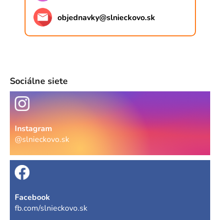
objednavky
@
slnieckovo.sk
Sociálne siete
Instagram
@slnieckovo.sk
Facebook
fb.com/slnieckovo.sk