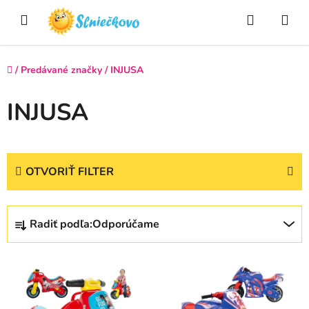
Prejsť
Hľadať
NÁ
na
obsah
KO
Domov
/
Predávané značky
/
INJUSA
INJUSA
OTVORIŤ FILTER
R
Radiť podľa:
Odporúčame
a
d
V
e
ý
n
p
i