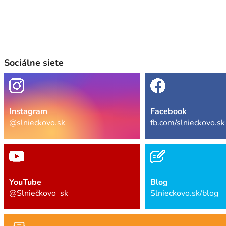
Sociálne siete
Instagram
Facebook
@slnieckovo.sk
fb.com/slnieckovo.sk
YouTube
Blog
@Slniečkovo_sk
Slnieckovo.sk/blog