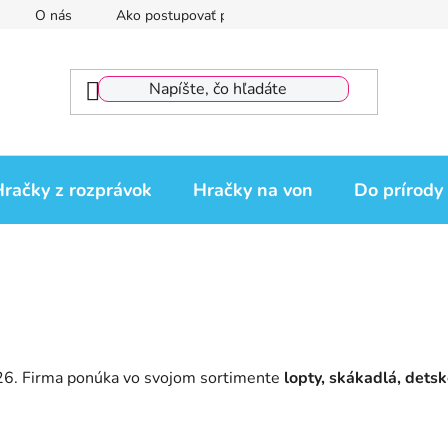
O nás
Ako postupovať pri reklamácii
Reklamačný por
račky z rozprávok
Hračky na von
Do prírody
26. Firma ponúka vo svojom sortimente
lopty, skákadlá, detsk