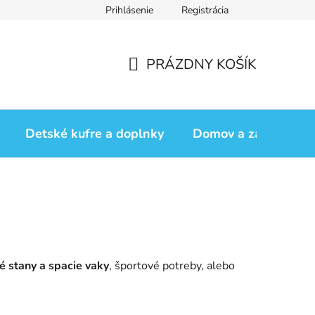
Prihlásenie
Registrácia
iadok
Vrátenie tovaru
Obchodné podmienky
Podmienk
PRÁZDNY KOŠÍK
NÁKUPNÝ
KOŠÍK
Detské kufre a doplnky
Domov a záhrada
é stany a spacie vaky
, športové potreby, alebo