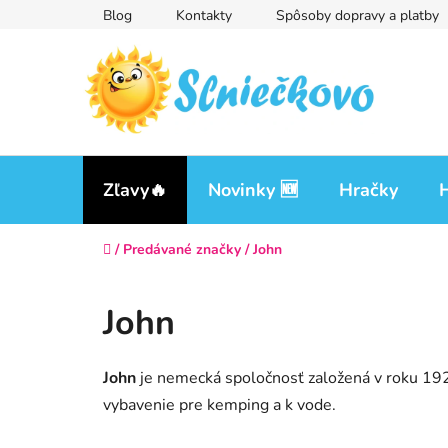
Prejsť
Blog
Kontakty
Spôsoby dopravy a platby
na
obsah
Zľavy🔥
Novinky 🆕
Hračky
H
Domov
/
Predávané značky
/
John
John
John
je nemecká spoločnosť založená v roku 19
vybavenie pre kemping a k vode.