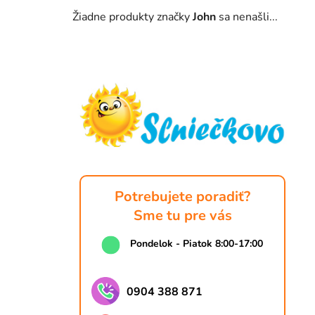
Žiadne produkty značky
John
sa nenašli...
Z
á
p
ä
t
i
e
Potrebujete poradiť?
Sme tu pre vás
Pondelok - Piatok 8:00-17:00
0904 388 871