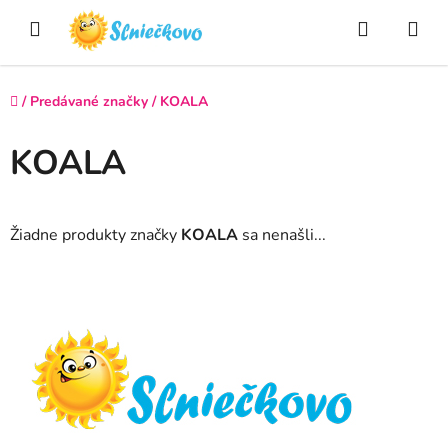
Prejsť
Hľadať
NÁ
na
obsah
KO
Domov
/
Predávané značky
/
KOALA
KOALA
Žiadne produkty značky
KOALA
sa nenašli...
Z
á
p
ä
t
i
e