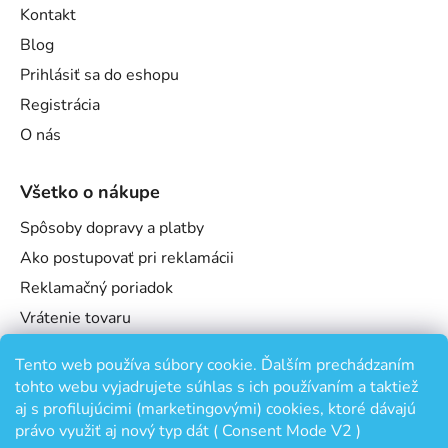
Kontakt
Blog
Prihlásiť sa do eshopu
Registrácia
O nás
Všetko o nákupe
Spôsoby dopravy a platby
Ako postupovať pri reklamácii
Reklamačný poriadok
Vrátenie tovaru
Obchodné podmienky
Tento web používa súbory cookie. Ďalším prechádzaním
Podmienky ochrany osobných údajov
tohto webu vyjadrujete súhlas s ich používaním a taktiež
Odstúpenie od zmluvy
aj s profilujúcimi (marketingovými) cookies, ktoré dávajú
právo využiť aj nový typ dát ( Consent Mode V2 )