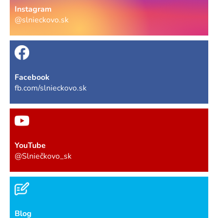
Instagram
@slnieckovo.sk
Facebook
fb.com/slnieckovo.sk
YouTube
@Slniečkovo_sk
Blog