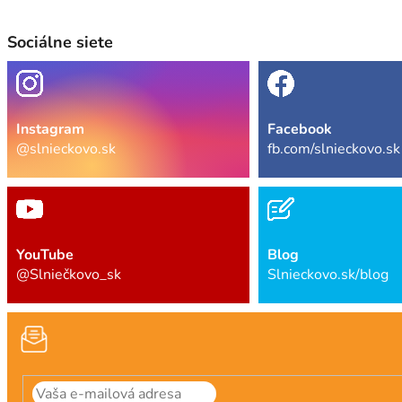
Sociálne siete
Instagram
Facebook
@slnieckovo.sk
fb.com/slnieckovo.sk
YouTube
Blog
@Slniečkovo_sk
Slnieckovo.sk/blog