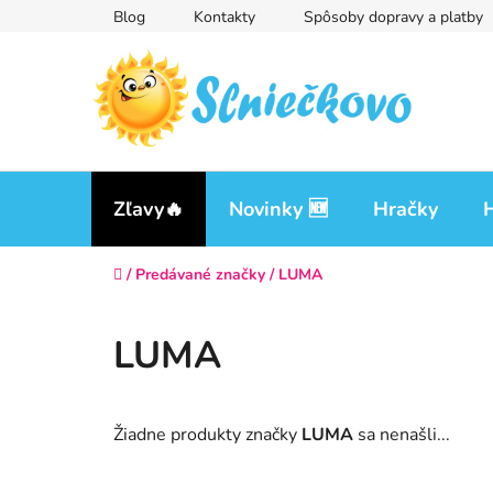
Prejsť
Blog
Kontakty
Spôsoby dopravy a platby
na
obsah
Zľavy🔥
Novinky 🆕
Hračky
H
Domov
/
Predávané značky
/
LUMA
LUMA
Žiadne produkty značky
LUMA
sa nenašli...