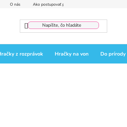
O nás
Ako postupovať pri reklamácii
Reklamačný por
račky z rozprávok
Hračky na von
Do prírody