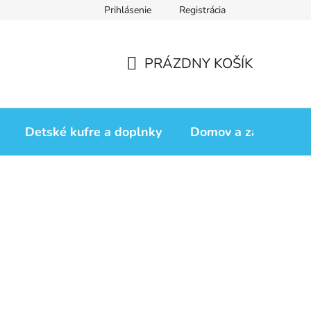
Prihlásenie
Registrácia
iadok
Vrátenie tovaru
Obchodné podmienky
Podmienk
PRÁZDNY KOŠÍK
NÁKUPNÝ
KOŠÍK
Detské kufre a doplnky
Domov a záhrada