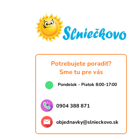
Z
á
p
ä
t
i
e
Potrebujete poradiť?
Sme tu pre vás
Pondelok - Piatok 8:00-17:00
0904 388 871
objednavky
@
slnieckovo.sk