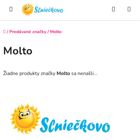
Prejsť
Hľadať
NÁ
na
obsah
KO
Domov
/
Predávané značky
/
Molto
Molto
Žiadne produkty značky
Molto
sa nenašli...
Z
á
p
ä
t
i
e