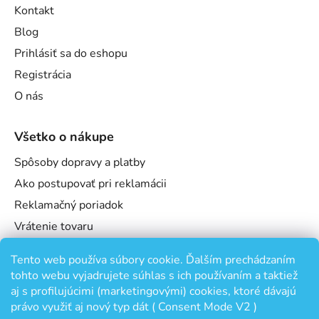
Kontakt
Blog
Prihlásiť sa do eshopu
Registrácia
O nás
Všetko o nákupe
Spôsoby dopravy a platby
Ako postupovať pri reklamácii
Reklamačný poriadok
Vrátenie tovaru
Obchodné podmienky
Tento web používa súbory cookie. Ďalším prechádzaním
Podmienky ochrany osobných údajov
tohto webu vyjadrujete súhlas s ich používaním a taktiež
Odstúpenie od zmluvy
aj s profilujúcimi (marketingovými) cookies, ktoré dávajú
právo využiť aj nový typ dát ( Consent Mode V2 )