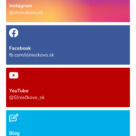
Instagram
@slnieckovo.sk
Facebook
fb.com/slnieckovo.sk
YouTube
@Slniečkovo_sk
Blog