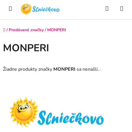
Prejsť
Hľadať
NÁ
na
obsah
KO
Domov
/
Predávané značky
/
MONPERI
MONPERI
Žiadne produkty značky
MONPERI
sa nenašli...
Z
á
p
ä
t
i
e