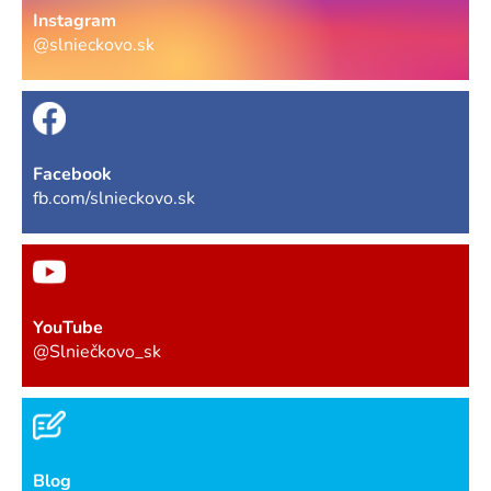
Instagram
@slnieckovo.sk
Facebook
fb.com/slnieckovo.sk
YouTube
@Slniečkovo_sk
Blog