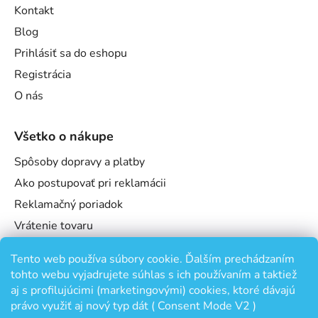
Kontakt
Blog
Prihlásiť sa do eshopu
Registrácia
O nás
Všetko o nákupe
Spôsoby dopravy a platby
Ako postupovať pri reklamácii
Reklamačný poriadok
Vrátenie tovaru
Obchodné podmienky
Tento web používa súbory cookie. Ďalším prechádzaním
Podmienky ochrany osobných údajov
tohto webu vyjadrujete súhlas s ich používaním a taktiež
Odstúpenie od zmluvy
aj s profilujúcimi (marketingovými) cookies, ktoré dávajú
právo využiť aj nový typ dát ( Consent Mode V2 )