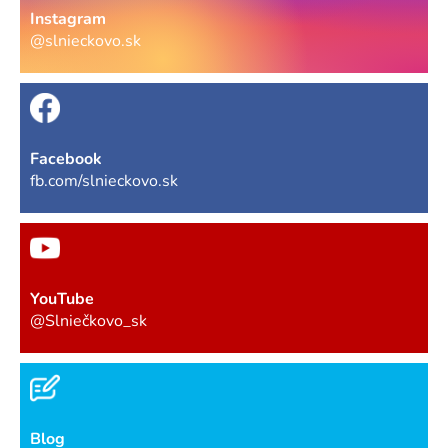
Instagram
@slnieckovo.sk
Facebook
fb.com/slnieckovo.sk
YouTube
@Slniečkovo_sk
Blog