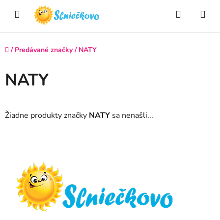
Prejsť
Hľadať
NÁ
na
obsah
KO
Domov
/
Predávané značky
/
NATY
NATY
Žiadne produkty značky
NATY
sa nenašli...
Z
á
p
ä
t
i
e