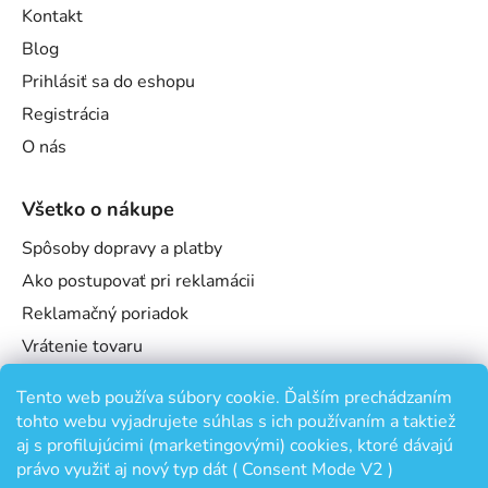
Kontakt
Blog
Prihlásiť sa do eshopu
Registrácia
O nás
Všetko o nákupe
Spôsoby dopravy a platby
Ako postupovať pri reklamácii
Reklamačný poriadok
Vrátenie tovaru
Obchodné podmienky
Tento web používa súbory cookie. Ďalším prechádzaním
Podmienky ochrany osobných údajov
tohto webu vyjadrujete súhlas s ich používaním a taktiež
Odstúpenie od zmluvy
aj s profilujúcimi (marketingovými) cookies, ktoré dávajú
právo využiť aj nový typ dát ( Consent Mode V2 )