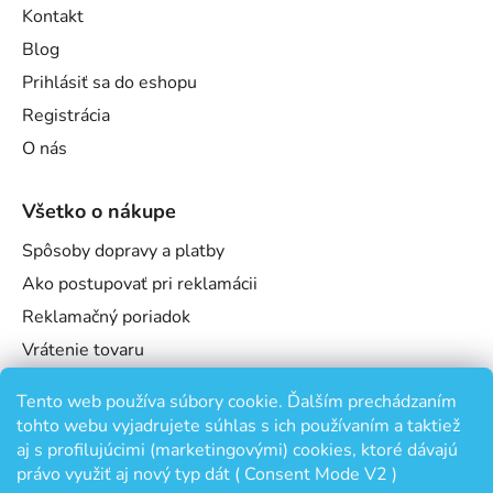
Kontakt
Blog
Prihlásiť sa do eshopu
Registrácia
O nás
Všetko o nákupe
Spôsoby dopravy a platby
Ako postupovať pri reklamácii
Reklamačný poriadok
Vrátenie tovaru
Obchodné podmienky
Tento web používa súbory cookie. Ďalším prechádzaním
Podmienky ochrany osobných údajov
tohto webu vyjadrujete súhlas s ich používaním a taktiež
Odstúpenie od zmluvy
aj s profilujúcimi (marketingovými) cookies, ktoré dávajú
právo využiť aj nový typ dát ( Consent Mode V2 )