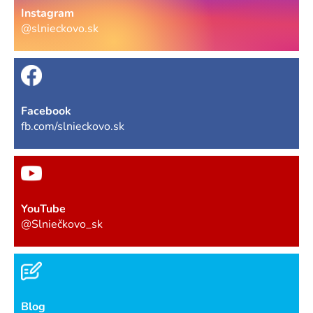
Instagram
@slnieckovo.sk
Facebook
fb.com/slnieckovo.sk
YouTube
@Slniečkovo_sk
Blog