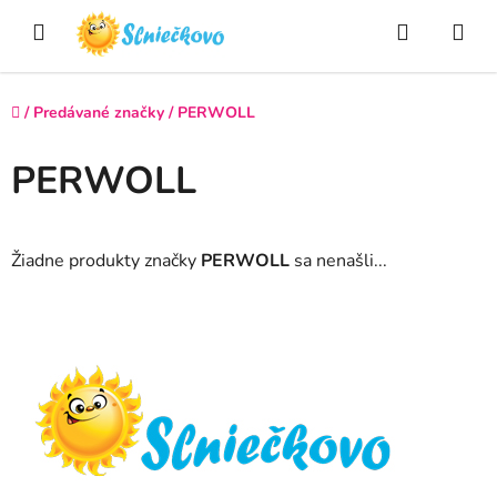
Prejsť
Hľadať
NÁ
na
obsah
KO
Domov
/
Predávané značky
/
PERWOLL
PERWOLL
Žiadne produkty značky
PERWOLL
sa nenašli...
Z
á
p
ä
t
i
e