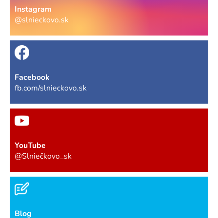
Instagram
@slnieckovo.sk
Facebook
fb.com/slnieckovo.sk
YouTube
@Slniečkovo_sk
Blog