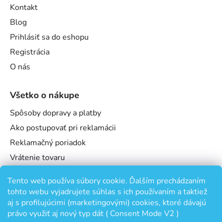
Kontakt
Blog
Prihlásiť sa do eshopu
Registrácia
O nás
Všetko o nákupe
Spôsoby dopravy a platby
Ako postupovať pri reklamácii
Reklamačný poriadok
Vrátenie tovaru
Obchodné podmienky
Tento web používa súbory cookie. Ďalším prechádzaním
Podmienky ochrany osobných údajov
tohto webu vyjadrujete súhlas s ich používaním a taktiež
Odstúpenie od zmluvy
aj s profilujúcimi (marketingovými) cookies, ktoré dávajú
právo využiť aj nový typ dát ( Consent Mode V2 )