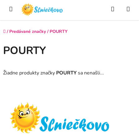
Prejsť
Hľadať
NÁ
na
obsah
KO
Domov
/
Predávané značky
/
POURTY
POURTY
Žiadne produkty značky
POURTY
sa nenašli...
Z
á
p
ä
t
i
e