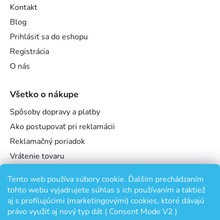
Kontakt
Blog
Prihlásiť sa do eshopu
Registrácia
O nás
Všetko o nákupe
Spôsoby dopravy a platby
Ako postupovať pri reklamácii
Reklamačný poriadok
Vrátenie tovaru
Obchodné podmienky
Tento web používa súbory cookie. Ďalším prechádzaním
Podmienky ochrany osobných údajov
tohto webu vyjadrujete súhlas s ich používaním a taktiež
Odstúpenie od zmluvy
aj s profilujúcimi (marketingovými) cookies, ktoré dávajú
právo využiť aj nový typ dát ( Consent Mode V2 )