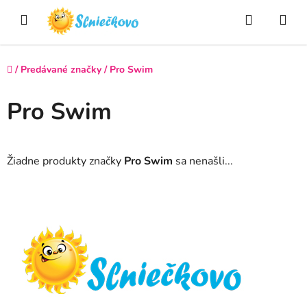
Prejsť
Hľadať
NÁ
na
obsah
KO
Domov
/
Predávané značky
/
Pro Swim
Pro Swim
Žiadne produkty značky
Pro Swim
sa nenašli...
Z
á
p
ä
t
i
e