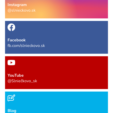
Instagram
@slnieckovo.sk
Facebook
fb.com/slnieckovo.sk
YouTube
@Slniečkovo_sk
Blog