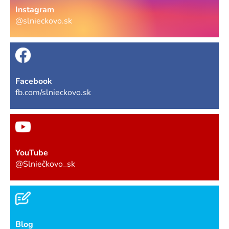
Instagram
@slnieckovo.sk
Facebook
fb.com/slnieckovo.sk
YouTube
@Slniečkovo_sk
Blog