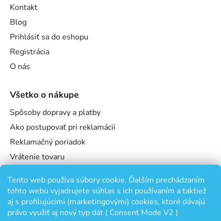
Kontakt
Blog
Prihlásiť sa do eshopu
Registrácia
O nás
Všetko o nákupe
Spôsoby dopravy a platby
Ako postupovať pri reklamácii
Reklamačný poriadok
Vrátenie tovaru
Obchodné podmienky
Tento web používa súbory cookie. Ďalším prechádzaním
Podmienky ochrany osobných údajov
tohto webu vyjadrujete súhlas s ich používaním a taktiež
Odstúpenie od zmluvy
aj s profilujúcimi (marketingovými) cookies, ktoré dávajú
právo využiť aj nový typ dát ( Consent Mode V2 )