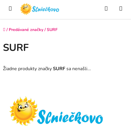
Prejsť
Hľadať
NÁ
na
obsah
KO
Domov
/
Predávané značky
/
SURF
SURF
Žiadne produkty značky
SURF
sa nenašli...
Z
á
p
ä
t
i
e