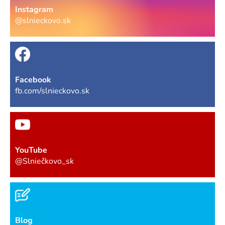
Instagram
@slnieckovo.sk
Facebook
fb.com/slnieckovo.sk
YouTube
@Slniečkovo_sk
Blog