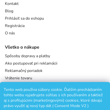
Kontakt
Blog
Prihlásiť sa do eshopu
Registrácia
O nás
Všetko o nákupe
Spôsoby dopravy a platby
Ako postupovať pri reklamácii
Reklamačný poriadok
Vrátenie tovaru
Obchodné podmienky
Tento web používa súbory cookie. Ďalším prechádzaním
Podmienky ochrany osobných údajov
tohto webu vyjadrujete súhlas s ich používaním a taktiež
Odstúpenie od zmluvy
aj s profilujúcimi (marketingovými) cookies, ktoré dávajú
právo využiť aj nový typ dát ( Consent Mode V2 )