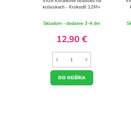
VIGA Korálkové bludisko na
VI
kolieskach - Krokodíl 12M+
Skladom - dodanie 3-4 dni
S
12,90 €
DO KOŠÍKA