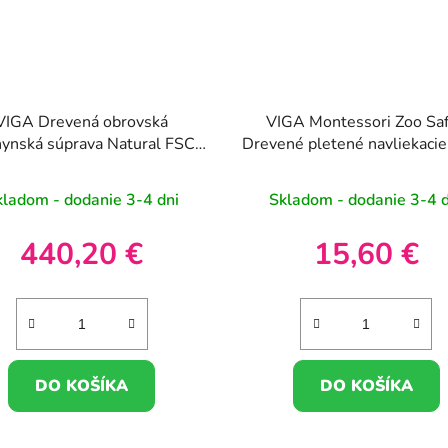
VIGA Drevená obrovská
VIGA Montessori Zoo Saf
ynská súprava Natural FSC
Drevené pletené navliekacie
Certified
kladom - dodanie 3-4 dni
Skladom - dodanie 3-4 d
440,20 €
15,60 €
DO KOŠÍKA
DO KOŠÍKA