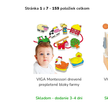
Stránka
1
z
7
-
159
položiek celkom
V
ý
p
i
s
p
r
o
d
u
VIGA Montessori drevené
VI
k
prepletené bloky farmy
t
o
Skladom - dodanie 3-4 dni
S
v