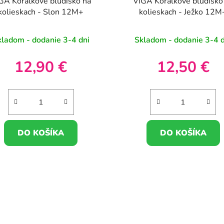
GA Korálkové bludisko na
VIGA Korálkové bludisko
kolieskach - Slon 12M+
kolieskach - Ježko 12M
kladom - dodanie 3-4 dni
Skladom - dodanie 3-4 d
12,90 €
12,50 €
DO KOŠÍKA
DO KOŠÍKA