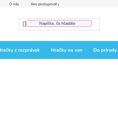
O nás
Ako postupovať pri reklamácii
Reklamačný por
račky z rozprávok
Hračky na von
Do prírody