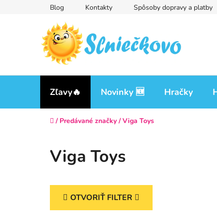
Prejsť
Blog
Kontakty
Spôsoby dopravy a platby
na
obsah
Zľavy🔥
Novinky 🆕
Hračky
H
Domov
/
Predávané značky
/
Viga Toys
Viga Toys
OTVORIŤ FILTER