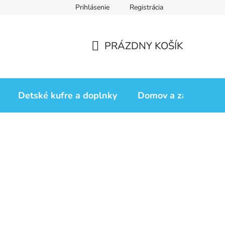
Prihlásenie
Registrácia
iadok
Vrátenie tovaru
Obchodné podmienky
Podmienk
PRÁZDNY KOŠÍK
NÁKUPNÝ
KOŠÍK
Detské kufre a doplnky
Domov a záhrada