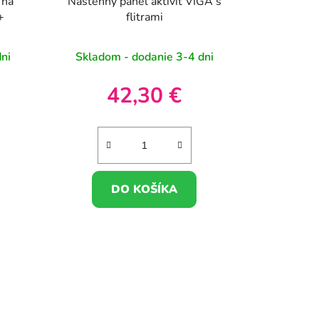
 na
Nástenný panel aktivít VIGA s
+
flitrami
ni
Skladom - dodanie 3-4 dni
42,30 €
DO KOŠÍKA