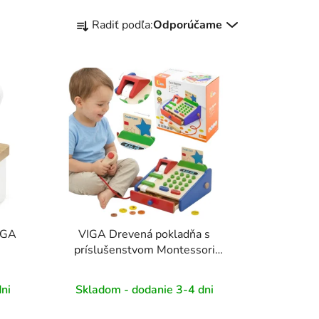
R
Radiť podľa:
Odporúčame
a
d
e
n
i
e
p
r
o
d
u
k
IGA
VIGA Drevená pokladňa s
príslušenstvom Montessori
t
skener
o
v
ni
Skladom - dodanie 3-4 dni