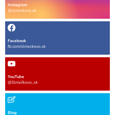
Instagram
@slnieckovo.sk
Facebook
fb.com/slnieckovo.sk
YouTube
@Slniečkovo_sk
Blog