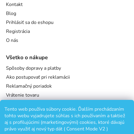
Kontakt
Blog
Prihlásiť sa do eshopu
Registrácia
O nás
Všetko o nákupe
Spôsoby dopravy a platby
Ako postupovať pri reklamácii
Reklamačný poriadok
Vrátenie tovaru
Obchodné podmienky
Tento web používa súbory cookie. Ďalším prechádzaním
Podmienky ochrany osobných údajov
tohto webu vyjadrujete súhlas s ich používaním a taktiež
Odstúpenie od zmluvy
aj s profilujúcimi (marketingovými) cookies, ktoré dávajú
právo využiť aj nový typ dát ( Consent Mode V2 )