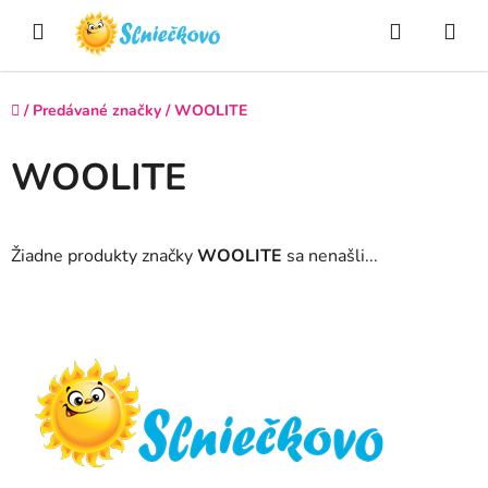
Prejsť
Hľadať
NÁ
na
obsah
KO
Domov
/
Predávané značky
/
WOOLITE
WOOLITE
Žiadne produkty značky
WOOLITE
sa nenašli...
Z
á
p
ä
t
i
e