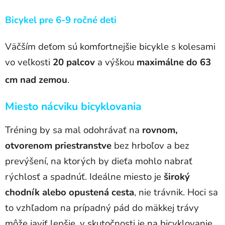
Bicykel pre 6-9 ročné deti
Väčším deťom sú komfortnejšie bicykle s kolesami
vo veľkosti
20 palcov
a výškou
maximálne do 63
cm nad zemou
.
Miesto nácviku bicyklovania
Tréning by sa mal odohrávať na
rovnom,
otvorenom priestranstve
bez hrboľov a bez
prevýšení, na ktorých by dieťa mohlo nabrať
rýchlosť a spadnúť. Ideálne miesto je
široký
chodník alebo opustená cesta
, nie trávnik. Hoci sa
to vzhľadom na prípadný pád do mäkkej trávy
môže javiť lepšie, v skutočnosti je na bicyklovanie