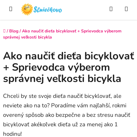
Prejsť
Hľadať
NÁ
na
obsah
KO
Domov
/
Blog
/
Ako naučiť dieťa bicyklovať + Sprievodca výberom
správnej veľkosti bicykla
Ako naučiť dieťa bicyklovať
+ Sprievodca výberom
správnej veľkosti bicykla
Chceli by ste svoje dieťa naučiť bicyklovať, ale
neviete ako na to? Poradíme vám najľahší, rokmi
overený spôsob ako bezpečne a bez stresu naučiť
bicyklovať akékoľvek dieťa už za menej ako 1
hodinu!