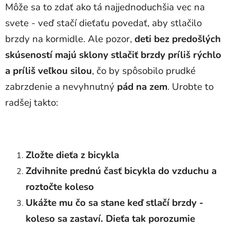
Môže sa to zdať ako tá najjednoduchšia vec na
svete - veď stačí dieťaťu povedať, aby stlačilo
brzdy na kormidle. Ale pozor,
deti bez predošlých
skúseností majú sklony stlačiť brzdy príliš rýchlo
a príliš veľkou silou
, čo by spôsobilo prudké
zabrzdenie a nevyhnutný
pád na zem
. Urobte to
radšej takto:
Zložte dieťa z bicykla
Zdvihnite prednú časť bicykla do vzduchu a
roztočte koleso
Ukážte mu čo sa stane keď stlačí brzdy -
koleso sa zastaví. Dieťa tak porozumie