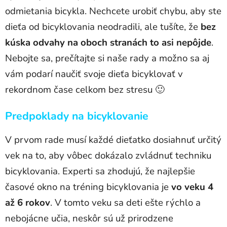
odmietania bicykla. Nechcete urobiť chybu, aby ste
dieťa od bicyklovania neodradili, ale tušíte, že
bez
kúska odvahy na oboch stranách to asi nepôjde
.
Nebojte sa, prečítajte si naše rady a možno sa aj
vám podarí naučiť svoje dieťa bicyklovať v
rekordnom čase celkom bez stresu 🙂
Predpoklady na bicyklovanie
V prvom rade musí každé dieťatko dosiahnuť určitý
vek na to, aby vôbec dokázalo zvládnuť techniku
bicyklovania. Experti sa zhodujú, že najlepšie
časové okno na tréning bicyklovania je
vo veku 4
až 6 rokov
. V tomto veku sa deti ešte rýchlo a
nebojácne učia, neskôr sú už prirodzene