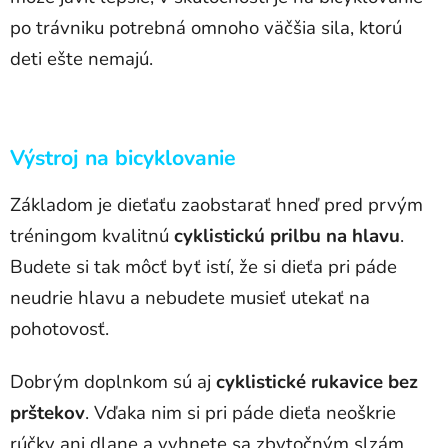
po trávniku potrebná omnoho väčšia sila, ktorú
deti ešte nemajú.
Výstroj na bicyklovanie
Základom je dieťaťu zaobstarať hneď pred prvým
tréningom kvalitnú
cyklistickú prilbu na hlavu
.
Budete si tak môcť byť istí, že si dieťa pri páde
neudrie hlavu a nebudete musieť utekať na
pohotovosť.
Dobrým doplnkom sú aj
cyklistické rukavice bez
prštekov
. Vďaka nim si pri páde dieťa neoškrie
rúčky ani dlane a vyhnete sa zbytočným slzám,