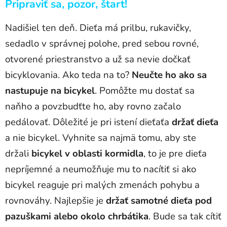
Pripraviť sa, pozor, štart!
Nadišiel ten deň. Dieťa má prilbu, rukavičky,
sedadlo v správnej polohe, pred sebou rovné,
otvorené priestranstvo a už sa nevie dočkať
bicyklovania. Ako teda na to?
Neučte ho ako sa
nastupuje na bicykel
. Pomôžte mu dostať sa
naňho a povzbudťte ho, aby rovno začalo
pedálovať. Dôležité je pri istení dieťaťa
držať dieťa
a nie bicykel. Vyhnite sa najmä tomu, aby ste
držali
bicykel v oblasti kormidla
, to je pre dieťa
nepríjemné a neumožňuje mu to nacítiť si ako
bicykel reaguje pri malých zmenách pohybu a
rovnováhy. Najlepšie je
držať samotné dieťa pod
pazuškami alebo okolo chrbátika
. Bude sa tak cítiť