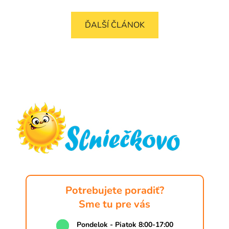
ĎALŠÍ ČLÁNOK
Z
á
p
ä
t
i
e
Potrebujete poradiť?
Sme tu pre vás
Pondelok - Piatok 8:00-17:00