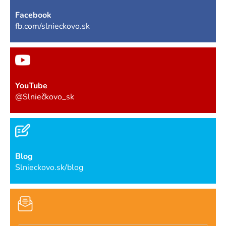
Facebook
fb.com/slnieckovo.sk
YouTube
@Slniečkovo_sk
Blog
Slnieckovo.sk/blog