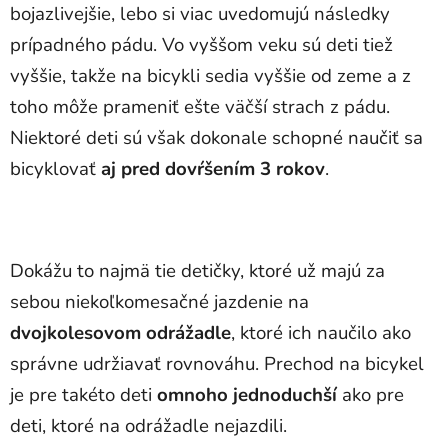
bojazlivejšie, lebo si viac uvedomujú následky
prípadného pádu. Vo vyššom veku sú deti tiež
vyššie, takže na bicykli sedia vyššie od zeme a z
toho môže prameniť ešte väčší strach z pádu.
Niektoré deti sú však dokonale schopné naučiť sa
bicyklovať
aj pred dovŕšením 3 rokov
.
Dokážu to najmä tie detičky, ktoré už majú za
sebou niekoľkomesačné jazdenie na
dvojkolesovom odrážadle
, ktoré ich naučilo ako
správne udržiavať rovnováhu. Prechod na bicykel
je pre takéto deti
omnoho jednoduchší
ako pre
deti, ktoré na odrážadle nejazdili.