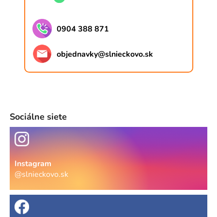
0904 388 871
objednavky
@
slnieckovo.sk
Sociálne siete
Instagram
@slnieckovo.sk