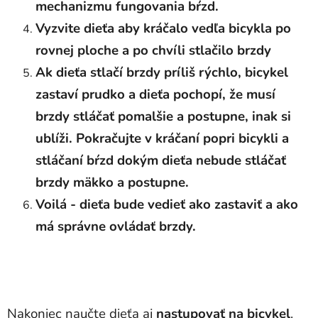
mechanizmu fungovania bŕzd.
Vyzvite dieťa aby kráčalo vedľa bicykla po
rovnej ploche a po chvíli stlačilo brzdy
Ak dieťa stlačí brzdy príliš rýchlo, bicykel
zastaví prudko a dieťa pochopí, že musí
brzdy stláčať pomalšie a postupne, inak si
ublíži. Pokračujte v kráčaní popri bicykli a
stláčaní bŕzd dokým dieťa nebude stláčať
brzdy mäkko a postupne.
Voilá - dieťa bude vedieť ako zastaviť a ako
má správne ovládať brzdy.
Nakoniec naučte dieťa aj
nastupovať na bicykel
.