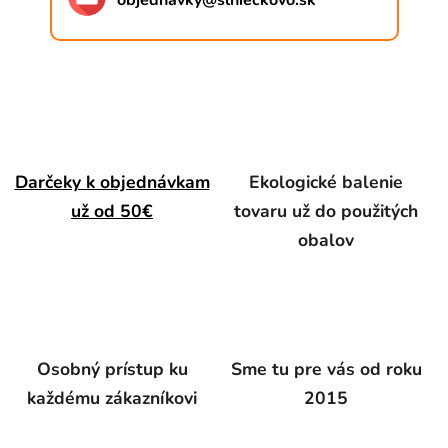
objednavky
@
slnieckovo.sk
Darčeky k objednávkam
Ekologické balenie
už od 50€
tovaru už do použitých
obalov
Osobný prístup ku
Sme tu pre vás od roku
každému zákazníkovi
2015