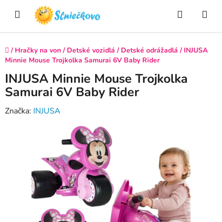
Prejsť
Hľadať
NÁ
na
obsah
KO
Domov
/
Hračky na von
/
Detské vozidlá
/
Detské odrážadlá
/
INJUSA
Minnie Mouse Trojkolka Samurai 6V Baby Rider
INJUSA Minnie Mouse Trojkolka
Samurai 6V Baby Rider
Značka:
INJUSA