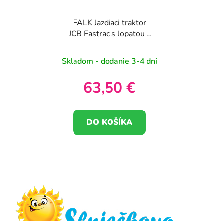
FALK Jazdiaci traktor
JCB Fastrac s lopatou a
prívesom s hrabľami 1-
3 roky
Skladom - dodanie 3-4 dni
63,50 €
DO KOŠÍKA
Z
á
p
ä
t