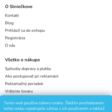
O Slniečkove
Kontakt
Blog
Prihlásiť sa do eshopu
Registrácia
O nás
Všetko o nákupe
Spôsoby dopravy a platby
Ako postupovať pri reklamácii
Reklamačný poriadok
Vrátenie tovaru
Obchodné podmienky
Tento web používa súbory cookie. Ďalším prechádzaním
Podmienky ochrany osobných údajov
tohto webu vyjadrujete súhlas s ich používaním a taktiež