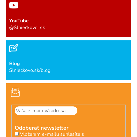
YouTube
@Slniečkovo_sk
Blog
Slnieckovo.sk/blog
Odoberať newsletter
Vložením e-mailu suhlasíte s