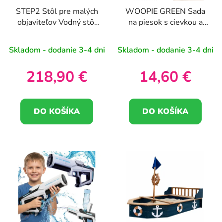
STEP2 Stôl pre malých
WOOPIE GREEN Sada
objaviteľov Vodný stôl
na piesok s cievkou a
Pieskovisko
kanvou na zalievanie 10
ks BIOLOGICKY
Skladom - dodanie 3-4 dni
Skladom - dodanie 3-4 dni
ROZLOŽITEĽNÝ
ORGANICKÝ
218,90 €
14,60 €
MATERIÁL
DO KOŠÍKA
DO KOŠÍKA