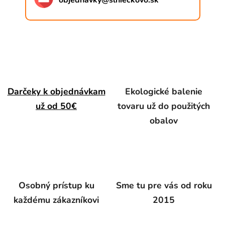
objednavky
@
slnieckovo.sk
Darčeky k objednávkam
Ekologické balenie
už od 50€
tovaru už do použitých
obalov
Osobný prístup ku
Sme tu pre vás od roku
každému zákazníkovi
2015