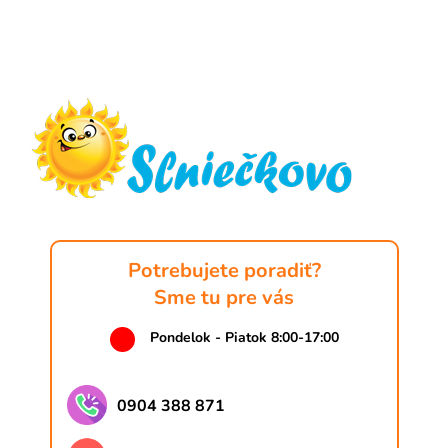
Z
á
p
ä
t
i
e
Potrebujete poradiť?
Sme tu pre vás
Pondelok - Piatok 8:00-17:00
0904 388 871