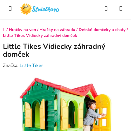
Prejsť
Hľadať
NÁ
na
obsah
KO
Domov
/
Hračky na von
/
Hračky na záhradu
/
Detské domčeky a chaty
/
Little Tikes Vidiecky záhradný domček
Little Tikes Vidiecky záhradný
domček
Značka:
Little Tikes