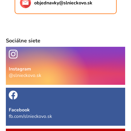
objednavky
@
slnieckovo.sk
Sociálne siete
Instagram
@slnieckovo.sk
Facebook
fb.com/slnieckovo.sk