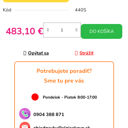
Kód:
440S
483,10 €
DO KOŠÍKA
Jednotková cena:
Opýtať sa
Strážiť
Potrebujete poradiť?
Sme tu pre vás
Pondelok - Piatok 8:00-17:00
0904 388 871