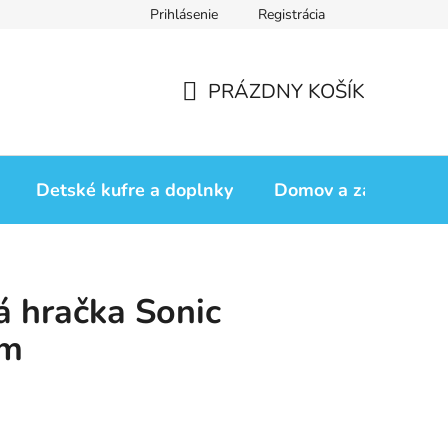
Prihlásenie
Registrácia
iadok
Vrátenie tovaru
Obchodné podmienky
Podmienk
PRÁZDNY KOŠÍK
NÁKUPNÝ
KOŠÍK
Detské kufre a doplnky
Domov a záhrada
 hračka Sonic
cm