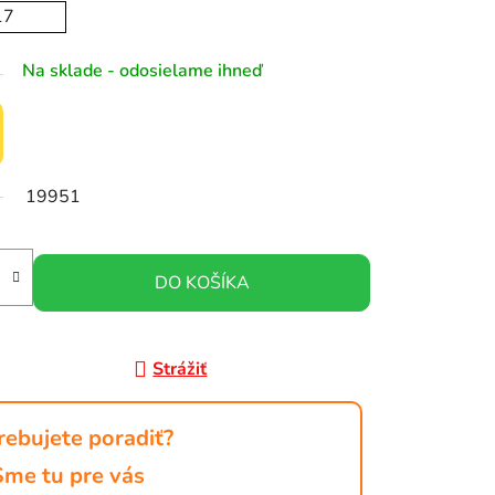
17
Na sklade - odosielame ihneď
19951
DO KOŠÍKA
Strážiť
rebujete poradiť?
Sme tu pre vás