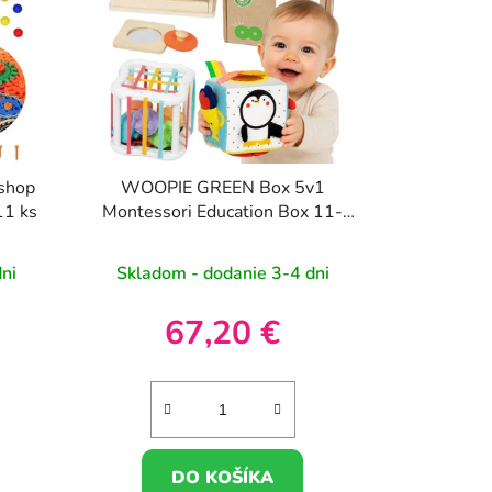
shop
WOOPIE GREEN Box 5v1
11 ks
Montessori Education Box 11-
12M FSC
ni
Skladom - dodanie 3-4 dni
67,20 €
DO KOŠÍKA