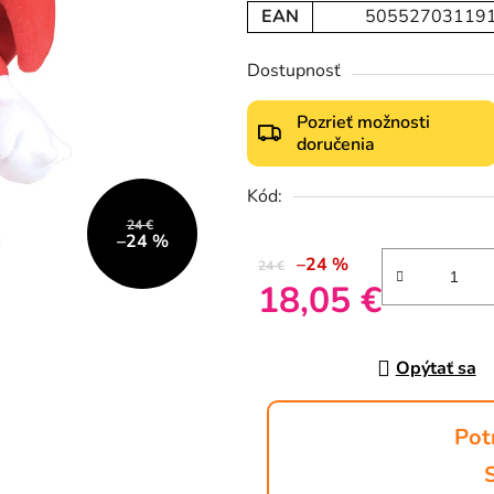
EAN
50552703119
Dostupnosť
Pozrieť možnosti
doručenia
Kód:
24 €
–24 %
–24 %
24 €
18,05 €
Jednotková cena:
Opýtať sa
Pot