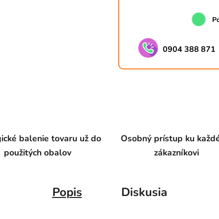
Po
0904 388 871
ické balenie tovaru už do
Osobný prístup ku kaž
použitých obalov
zákazníkovi
Popis
Diskusia