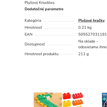
Plyšový Knuckles.
Dodatočné parametre
Kategória
Plyšové hračky
Hmotnosť
0.21 kg
EAN
505527031191
Na sklade -
Dostupnosť
odosielame ihne
Hmotnosť produktu
211 g