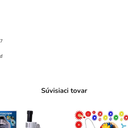
7
ď
Súvisiaci tovar