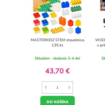
MASTERKIDZ STEM stavebnica
WOOPI
135 ks
s pr
Skladom - dodanie 3-4 dni
S
43,70 €
DO KOŠÍKA