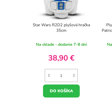
Star Wars R2D2 plyšová hračka
Pl
35cm
Patri
Na sklade - dodanie 7-8 dní
Na
38,90 €
DO KOŠÍKA