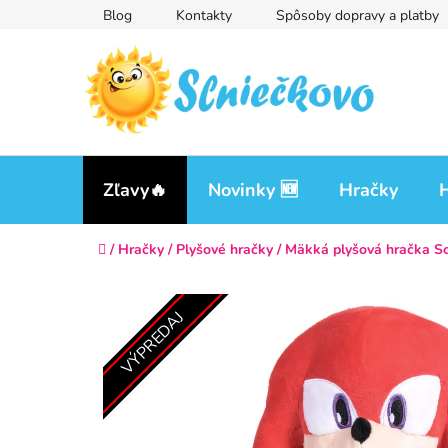
Prejsť
Blog
Kontakty
Spôsoby dopravy a platby
na
obsah
Zľavy🔥
Novinky 🆕
Hračky
H
Domov
/
Hračky
/
Plyšové hračky
/
Mäkká plyšová hračka S
VÝPREDAJ