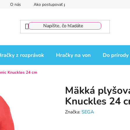
O nás
Ako postupovať pri reklamácii
Reklamačný por
račky z rozprávok
Hračky na von
Do prírody
onic Knuckles 24 cm
Mäkká plyšová
Knuckles 24 
Značka:
SEGA