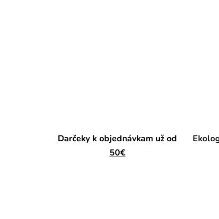
Darčeky k objednávkam už od
Ekolog
50€