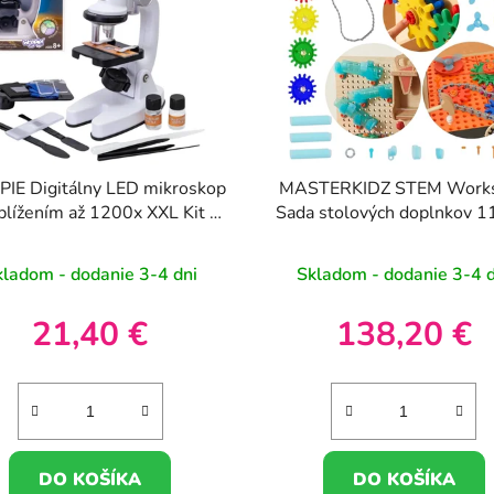
E Digitálny LED mikroskop
MASTERKIDZ STEM Work
iblížením až 1200x XXL Kit s
Sada stolových doplnkov 1
adaptérom pre smartfón
kladom - dodanie 3-4 dni
Skladom - dodanie 3-4 d
21,40 €
138,20 €
DO KOŠÍKA
DO KOŠÍKA