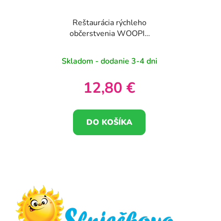
Reštaurácia rýchleho
občerstvenia WOOPIE
Burger Shop "BIG
BURGER"
Skladom - dodanie 3-4 dni
12,80 €
DO KOŠÍKA
Z
á
p
ä
t