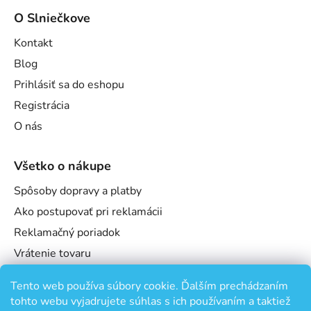
O Slniečkove
Kontakt
Blog
Prihlásiť sa do eshopu
Registrácia
O nás
Všetko o nákupe
Spôsoby dopravy a platby
Ako postupovať pri reklamácii
Reklamačný poriadok
Vrátenie tovaru
Obchodné podmienky
Tento web používa súbory cookie. Ďalším prechádzaním
Podmienky ochrany osobných údajov
tohto webu vyjadrujete súhlas s ich používaním a taktiež