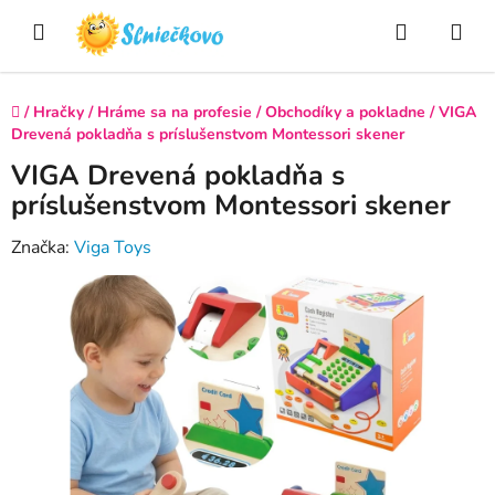
Prejsť
Hľadať
NÁ
na
obsah
KO
Domov
/
Hračky
/
Hráme sa na profesie
/
Obchodíky a pokladne
/
VIGA
Drevená pokladňa s príslušenstvom Montessori skener
VIGA Drevená pokladňa s
príslušenstvom Montessori skener
Značka:
Viga Toys