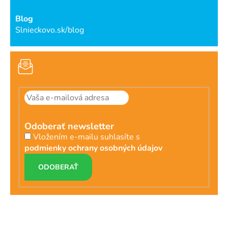
Blog
Slnieckovo.sk/blog
Odoberať newsletter
Vložením e-mailu suhlasíte s
podmienky ochrany osobných údajov
PRIHLÁSIŤ
SA