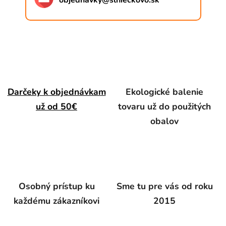
objednavky
@
slnieckovo.sk
Darčeky k objednávkam
Ekologické balenie
už od 50€
tovaru už do použitých
obalov
Osobný prístup ku
Sme tu pre vás od roku
každému zákazníkovi
2015