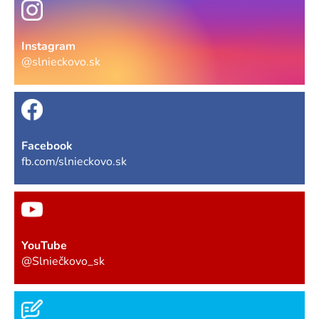
Instagram
@slnieckovo.sk
Facebook
fb.com/slnieckovo.sk
YouTube
@Slniečkovo_sk