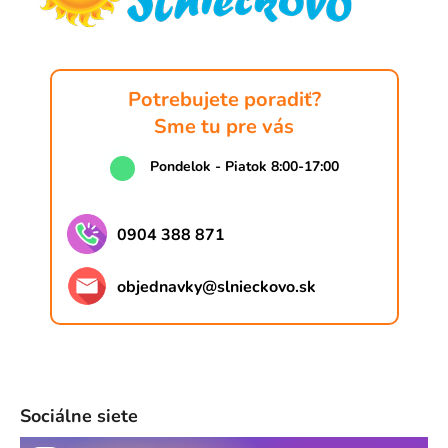
i
e
Potrebujete poradiť?
Sme tu pre vás
Pondelok - Piatok 8:00-17:00
0904 388 871
objednavky
@
slnieckovo.sk
Sociálne siete