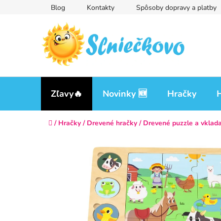
Prejsť
Blog
Kontakty
Spôsoby dopravy a platby
na
obsah
Zľavy🔥
Novinky 🆕
Hračky
H
Domov
/
Hračky
/
Drevené hračky
/
Drevené puzzle a vklad