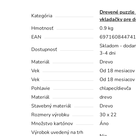
Drevené puzzle 
Kategória
vkladačky pre d
Hmotnosť
0.9 kg
EAN
697160844741
Skladom - dodan
Dostupnosť
3-4 dni
Materiál
Drevo
Vek
Od 18 mesiacov
Vek
Od 18 mesiacov
Pohlavie
chlapec/dievča
Materiál
drevo
Stavebný materiál
Drevo
Rozmery výrobku
30 x 22
Množstvo kartónov
Áno
Výrobok uvedený na trh