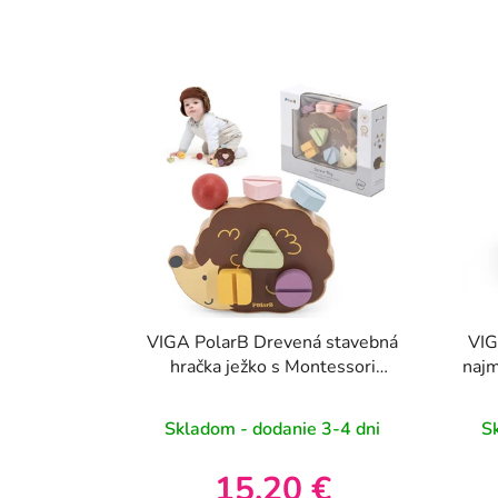
VIGA PolarB Drevená stavebná
VIG
hračka ježko s Montessori
najm
skrutkami
Skladom - dodanie 3-4 dni
S
15,20 €