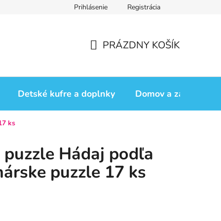
Prihlásenie
Registrácia
iadok
Vrátenie tovaru
Obchodné podmienky
Podmienk
PRÁZDNY KOŠÍK
NÁKUPNÝ
KOŠÍK
Detské kufre a doplnky
Domov a záhrada
17 ks
 puzzle Hádaj podľa
márske puzzle 17 ks