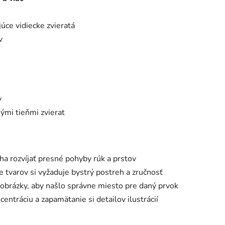
júce vidiecke zvieratá
v
y
ými tieňmi zvierat
a rozvíjať presné pohyby rúk a prstov
e tvarov si vyžaduje bystrý postreh a zručnosť
ť obrázky, aby našlo správne miesto pre daný prvok
centráciu a zapamätanie si detailov ilustrácií