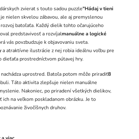
árskych zvierat s touto sadou puzzle
"Hádaj v tieni
 je nielen skvelou zábavou, ale aj premyslenou
ozvoj batoľaťa. Každý dielik tohto očarujúceho
oval predstavivosť a rozvíjal
manuálne a logické
orá vás povzbudzuje k objavovaniu sveta.
y
a atraktívne ilustrácie z nej robia ideálnu voľbu pre
o dieťaťa prostredníctvom pútavej hry.
 nachádza uprostred. Batoľa potom môže priradiť
8
buli. Táto aktivita zlepšuje nielen manuálne
 myslenie. Nakoniec, po priradení všetkých dielikov,
sť ich na veľkom poskladanom obrázku. Je to
oznávanie živočíšnych druhov.
 a viac