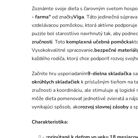
Zoznámte svoje dieťa s čarovným svetom hospod
- farma"
od značky
Viga
. Táto jedinečná súprava
vzdelávacou pomôckou, ktorá aktívne podporuje r
puzzle bol starostlivo navrhnutý tak, aby podnec
zručnosti
. Toto
komplexná učebná pomôcka
kt
Vysokokvalitné spracovanie,
bezpečné materiál
každého rodiča, ktorý chce podporiť rozvoj svojh
Začnite hru usporiadaním
9-dielna skladačka
sa
okrúhlych skladačiek
k príslušným tieňom na ta
zručnosti a koordináciu, ale stimuluje aj logické
môže dieťa pomenovať jednotlivé zvieratá a náj
vynikajúci spôsob, ako
rozvoj slovnej zásoby
a sp
Charakteristika:
- z
pripútané k deťom vo veku 18 mesiacov