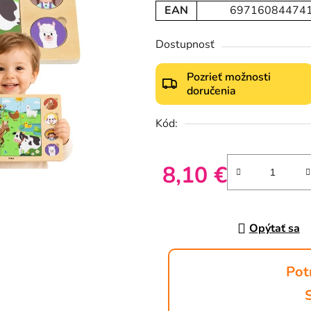
EAN
69716084474
Dostupnosť
Pozrieť možnosti
doručenia
Kód:
8,10 €
Jednotková cena:
Opýtať sa
Pot