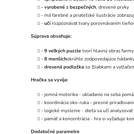
- vyrobené z bezpečných
, drevené prvky
- má farebné a priateľské ilustrácie zobrazu
-
učí
rozpoznávať tvary porovnávaním tieňo
Súprava obsahuje:
-
9 veľkých puzzle
tvorí hlavný obraz farmy
-
8 menších
okrúhle zodpovedajúce hádank
-
drevená podložka
so žliabkami a vytlačen
Hračka sa vyvíja:
- jemná motorika - ukladanie na seba pomáh
- koordinácia oko-ruka - presné priraďovani
- logické myslenie - dieťa sa učí analyzova
- pamäť a koncentrácia - hra si vyžaduje kon
Dodatočné parametre