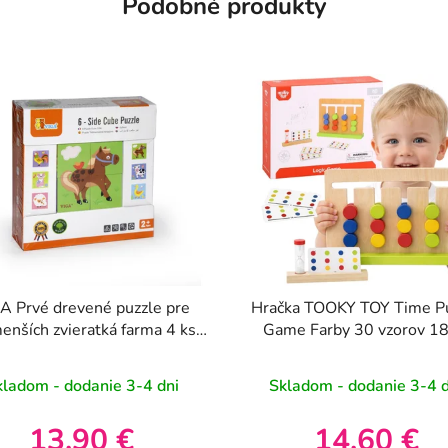
Podobné produkty
A Prvé drevené puzzle pre
Hračka TOOKY TOY Time P
enších zvieratká farma 4 ks
Game Farby 30 vzorov 18
(3+)
kladom - dodanie 3-4 dni
Skladom - dodanie 3-4 d
13,90 €
14,60 €