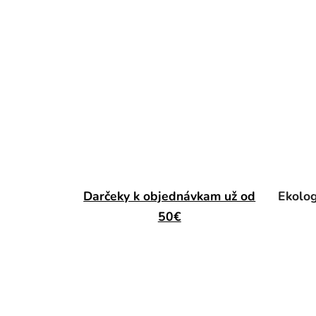
Darčeky k objednávkam už od
Ekolog
50€