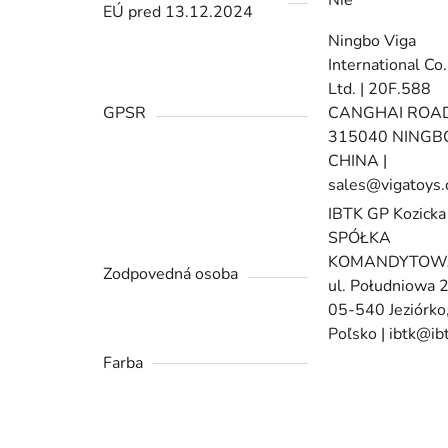
Nie
EÚ pred 13.12.2024
Ningbo Viga
International Co.
Ltd. | 20F.588
GPSR
CANGHAI ROAD
315040 NINGB
CHINA |
sales@vigatoys
IBTK GP Kozicka
SPÓŁKA
KOMANDYTOWA
Zodpovedná osoba
ul. Południowa 
05-540 Jeziórko
Poľsko | ibtk@ibt
Farba