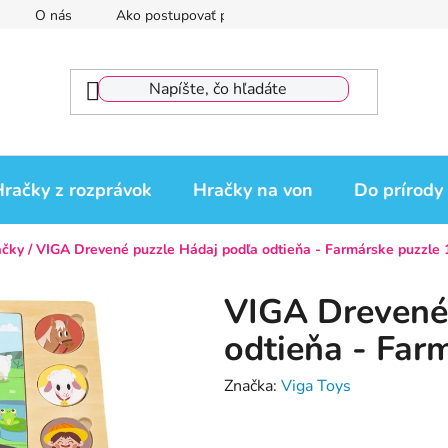
O nás
Ako postupovať pri reklamácii
Reklamačný por
račky z rozprávok
Hračky na von
Do prírody
ačky
/
VIGA Drevené puzzle Hádaj podľa odtieňa - Farmárske puzzle 
VIGA Drevené
odtieňa - Far
Značka:
Viga Toys