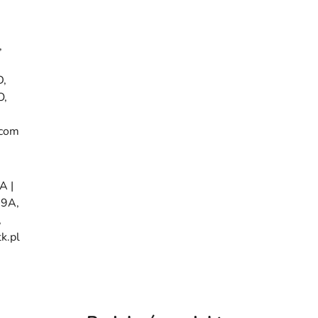
,
,
O,
.com
 |
29A,
,
k.pl