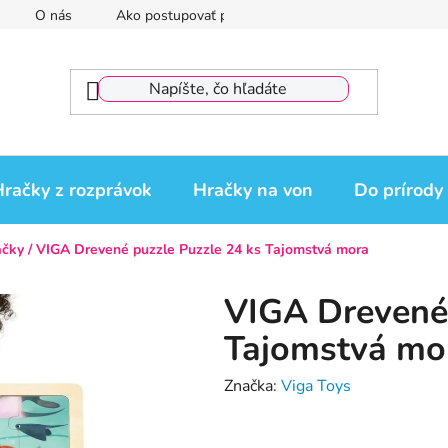
O nás
Ako postupovať pri reklamácii
Reklamačný por
račky z rozprávok
Hračky na von
Do prírody
ačky
/
VIGA Drevené puzzle Puzzle 24 ks Tajomstvá mora
VIGA Drevené 
Tajomstvá mo
Značka:
Viga Toys