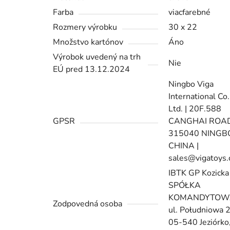
Farba
viacfarebné
Rozmery výrobku
30 x 22
Množstvo kartónov
Áno
Výrobok uvedený na trh
Nie
EÚ pred 13.12.2024
Ningbo Viga
International Co.
Ltd. | 20F.588
GPSR
CANGHAI ROAD
315040 NINGB
CHINA |
sales@vigatoys
IBTK GP Kozicka
SPÓŁKA
KOMANDYTOWA
Zodpovedná osoba
ul. Południowa 
05-540 Jeziórko