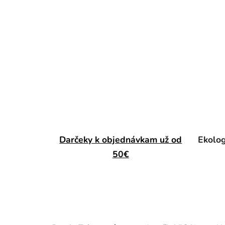
Darčeky k objednávkam už od
Ekolog
50€