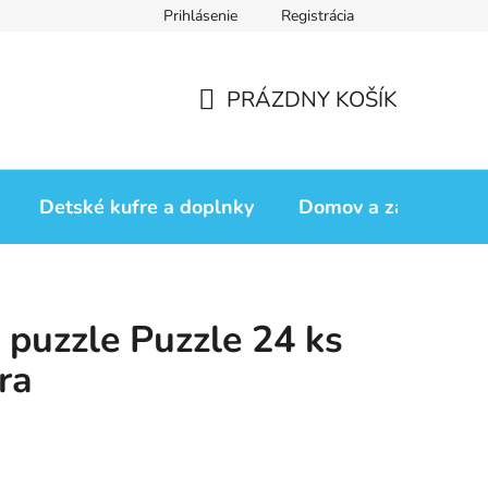
Prihlásenie
Registrácia
iadok
Vrátenie tovaru
Obchodné podmienky
Podmienk
PRÁZDNY KOŠÍK
NÁKUPNÝ
KOŠÍK
Detské kufre a doplnky
Domov a záhrada
puzzle Puzzle 24 ks
ra