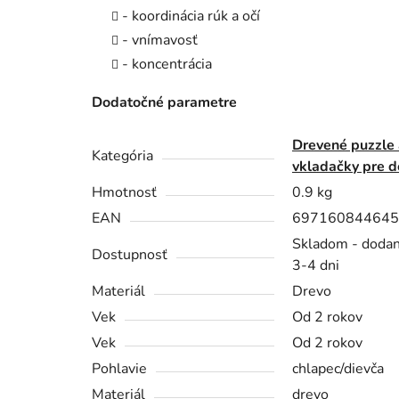
- koordinácia rúk a očí
- vnímavosť
- koncentrácia
Dodatočné parametre
Drevené puzzle 
Kategória
vkladačky pre d
Hmotnosť
0.9 kg
EAN
697160844645
Skladom - dodan
Dostupnosť
3-4 dni
Materiál
Drevo
Vek
Od 2 rokov
Vek
Od 2 rokov
Pohlavie
chlapec/dievča
Materiál
drevo