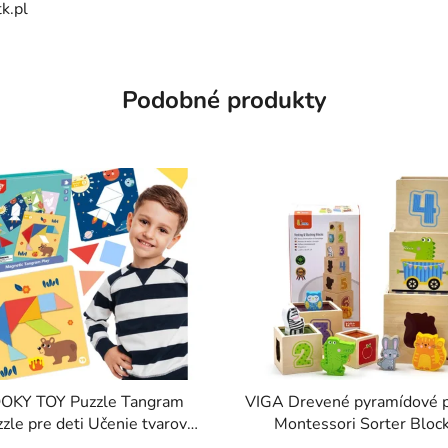
k.pl
Podobné produkty
OKY TOY Puzzle Tangram
VIGA Drevené pyramídové p
zle pre deti Učenie tvarov
Montessori Sorter Bloc
Figúrky Tvary 18el.