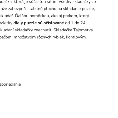
ladačka, ktorá je súčasťou série. Všetky skladačky zo
lenže zabezpečí stabilnú plochu na skladanie puzzle,
oskladať. Ďalšou pomôckou, ako aj prvkom, ktorý
e všetky
diely puzzle sú očíslované
od 1 do 24.
ladaní skladačky znechutiť. Skladačka Tajomstvá
pačom, množstvom rôznych rybiek, koralovým
sporiadanie