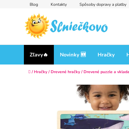
Prejsť
Blog
Kontakty
Spôsoby dopravy a platby
na
obsah
Zľavy🔥
Novinky 🆕
Hračky
H
Domov
/
Hračky
/
Drevené hračky
/
Drevené puzzle a vklad