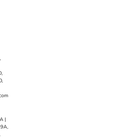
,
,
O,
.com
 |
29A,
,