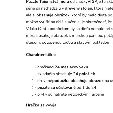
Puzzle Tajomstvá mora
od značky
VIGA
je to sk
série sa nachádzajú v
drevený stojan
, ktorá nie
ale aj
obsahuje obrázok
, ktoré by malo dieťa p
možno využiť na ďalšie učenie, je skutočnosť, ž
Vďaka týmto pomôckam by sa dieťa nemalo pri sk
mora obsahuje obrázok s morskou pannou, potá
útesom, potopenou loďou a skrytým pokladom.
Charakteristika:
- hračka
od 24 mesiacov veku
- skladačka obsahuje
24 položiek
- drevené
podložka obsahuje obrázok
na u
-
puzzle sú očíslované
od 1 do 24
- prvky sú natreté netoxickými farbami
Hračka sa vyvíja: