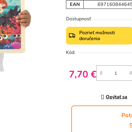
EAN
69716084464
Dostupnosť
Pozrieť možnosti
doručenia
Kód:
7,70 €
Jednotková cena:
Opýtať sa
Pot