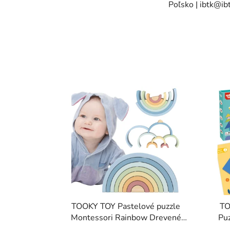
Poľsko | ibtk@ibt
TOOKY TOY Pastelové puzzle
TO
Montessori Rainbow Drevené
Puz
kocky