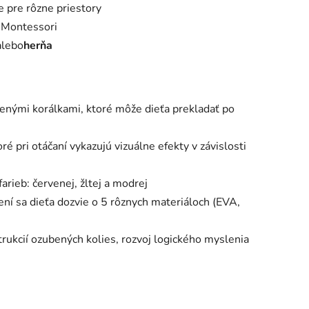
e pre rôzne priestory
 Montessori
lebo
herňa
enými korálkami, ktoré môže dieťa prekladať po
ré pri otáčaní vykazujú vizuálne efekty v závislosti
arieb: červenej, žltej a modrej
ení sa dieťa dozvie o 5 rôznych materiáloch (EVA,
rukcií ozubených kolies, rozvoj logického myslenia