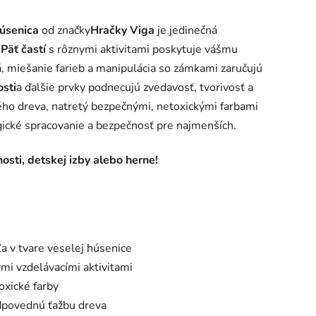
úsenica
od značky
Hračky Viga
je jedinečná
Päť častí
s rôznymi aktivitami poskytuje vášmu
á, miešanie farieb a manipulácia so zámkami zaručujú
osti
a ďalšie prvky podnecujú zvedavosť, tvorivosť a
ého dreva, natretý bezpečnými, netoxickými farbami
ogické spracovanie a bezpečnosť pre najmenších.
sti, detskej izby alebo herne!
 v tvare veselej húsenice
mi vzdelávacími aktivitami
xické farby
odpovednú ťažbu dreva