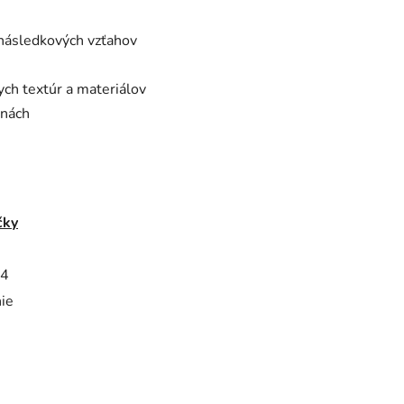
 následkových vzťahov
ch textúr a materiálov
inách
čky
4
ie