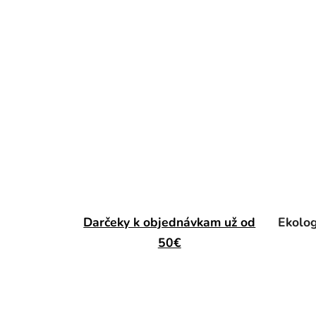
Darčeky k objednávkam už od
Ekolog
50€