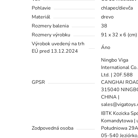
Pohlavie
chlapec/dievča
Materiál
drevo
Rozmery balenia
38
Rozmery výrobku
91 x 32 x 6 (cm)
Výrobok uvedený na trh
Áno
EÚ pred 13.12.2024
Ningbo Viga
International Co.
Ltd. | 20F.588
GPSR
CANGHAI ROAD
315040 NINGB
CHINA |
sales@vigatoys
IBTK Kozicka Sp
Komandytowa | u
Zodpovedná osoba
Południowa 29A
05-540 Jeziórko