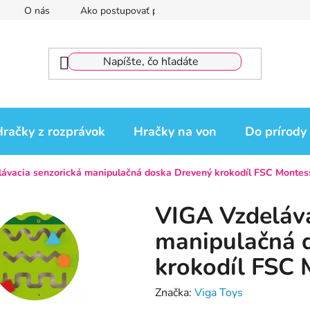
O nás
Ako postupovať pri reklamácii
Reklamačný por
račky z rozprávok
Hračky na von
Do prírody
ávacia senzorická manipulačná doska Drevený krokodíl FSC Montesso
VIGA Vzdeláva
manipulačná 
krokodíl FSC M
Značka:
Viga Toys