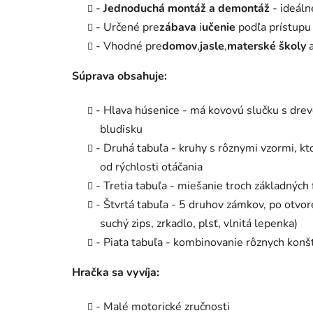
-
Jednoduchá montáž a demontáž
- ideáln
- Určené pre
zábava
i
učenie
podľa prístupu
- Vhodné pre
domov
,
jasle
,
materské školy
a
Súprava obsahuje:
- Hlava húsenice - má kovovú slučku s drev
bludisku
- Druhá tabuľa - kruhy s rôznymi vzormi, kto
od rýchlosti otáčania
- Tretia tabuľa - miešanie troch základných f
- Štvrtá tabuľa - 5 druhov zámkov, po otvor
suchý zips, zrkadlo, plsť, vlnitá lepenka)
- Piata tabuľa - kombinovanie rôznych konšt
Hračka sa vyvíja:
- Malé motorické zručnosti