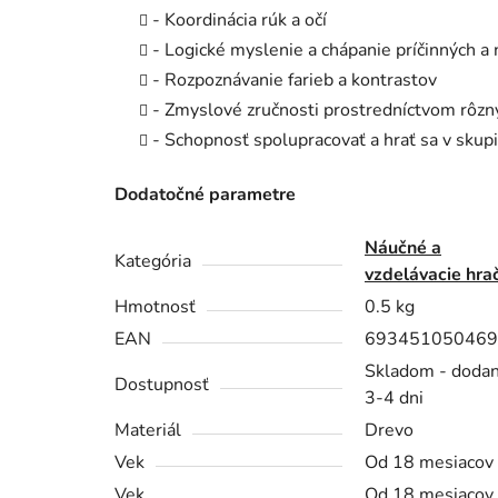
- Koordinácia rúk a očí
- Logické myslenie a chápanie príčinných a
- Rozpoznávanie farieb a kontrastov
- Zmyslové zručnosti prostredníctvom rôzny
- Schopnosť spolupracovať a hrať sa v skup
Dodatočné parametre
Náučné a
Kategória
vzdelávacie hra
Hmotnosť
0.5 kg
EAN
693451050469
Skladom - dodan
Dostupnosť
3-4 dni
Materiál
Drevo
Vek
Od 18 mesiacov
Vek
Od 18 mesiacov