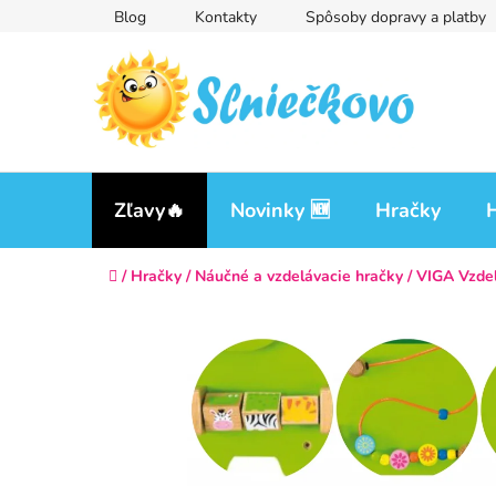
Prejsť
Blog
Kontakty
Spôsoby dopravy a platby
na
obsah
Zľavy🔥
Novinky 🆕
Hračky
H
Domov
/
Hračky
/
Náučné a vzdelávacie hračky
/
VIGA Vzdel