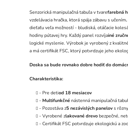
Senzorická manipulačná tabuľa v tvare
farebná h
vzdelávacia hračka, ktorá spája zábavu s učením
.
dieťaťu veľa možností - bludiská, otáčacie koles
hodiny pútavej hry. Každý panel rozvíja
iné zručn
logické myslenie. Výrobok je vyrobený z kvalitn
a má certifikát FSC, ktorý potvrdzuje jeho ekol
Doska sa bude rovnako dobre hodiť do domácno
Charakteristika:
- Pre deti
od 18 mesiacov
-
Multifunkčné
nástenná manipulačná tabuľa
- Pozostáva z
5 nezávislých panelov
s rôzny
- Vyrobené z
lakované drevo
bezpečné, neto
- Certifikát FSC potvrdzuje ekologickú a z