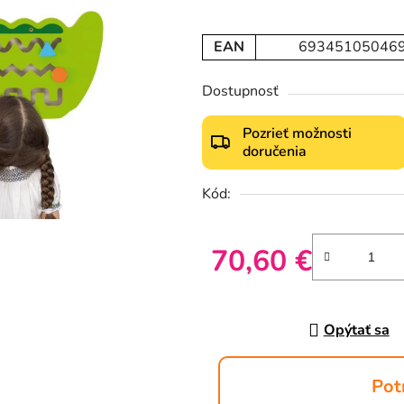
EAN
69345105046
Dostupnosť
Pozrieť možnosti
doručenia
Kód:
70,60 €
Jednotková cena:
Opýtať sa
Pot