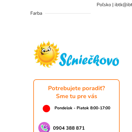
Poľsko | ibtk@ibt
Farba
Z
á
p
ä
t
i
e
Potrebujete poradiť?
Sme tu pre vás
Pondelok - Piatok 8:00-17:00
0904 388 871