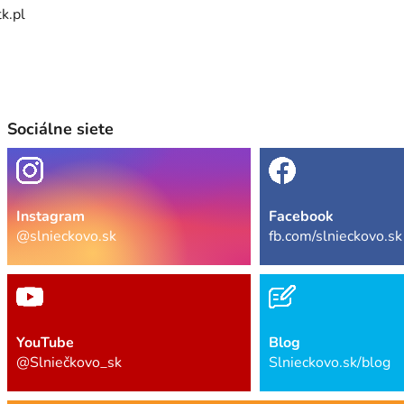
k.pl
Sociálne siete
Instagram
Facebook
@slnieckovo.sk
fb.com/slnieckovo.sk
YouTube
Blog
@Slniečkovo_sk
Slnieckovo.sk/blog