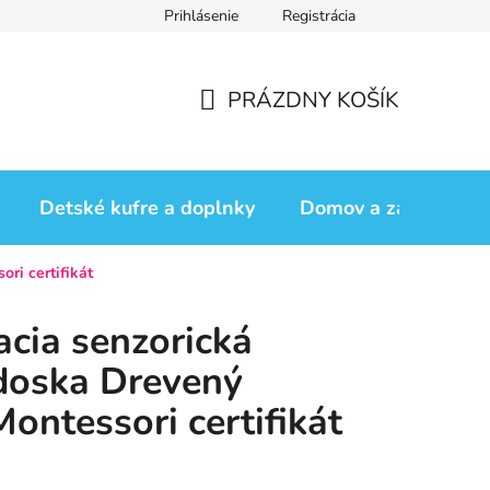
Prihlásenie
Registrácia
iadok
Vrátenie tovaru
Obchodné podmienky
Podmienk
PRÁZDNY KOŠÍK
NÁKUPNÝ
KOŠÍK
Detské kufre a doplnky
Domov a záhrada
ri certifikát
cia senzorická
doska Drevený
ontessori certifikát