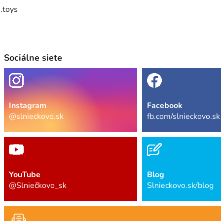
.toys
Sociálne siete
Instagram
Facebook
@slnieckovo.sk
fb.com/slnieckovo.sk
YouTube
Blog
@Slniečkovo_sk
Slnieckovo.sk/blog