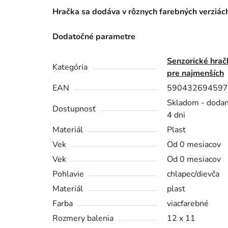
Hračka sa dodáva v rôznych farebných verziác
Dodatočné parametre
Senzorické hrač
Kategória
pre najmenších
EAN
590432694597
Skladom - dodan
Dostupnosť
4 dni
Materiál
Plast
Vek
Od 0 mesiacov
Vek
Od 0 mesiacov
Pohlavie
chlapec/dievča
Materiál
plast
Farba
viacfarebné
Rozmery balenia
12 x 11