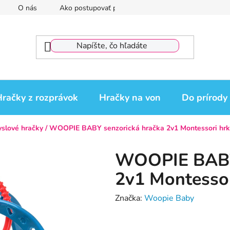
O nás
Ako postupovať pri reklamácii
Reklamačný por
račky z rozprávok
Hračky na von
Do prírody
yslové hračky
/
WOOPIE BABY senzorická hračka 2v1 Montessori hrk
WOOPIE BABY 
2v1 Montessor
Značka:
Woopie Baby