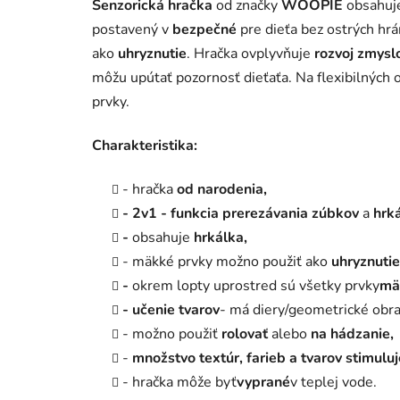
Senzorická hračka
od značky
WOOPIE
obsahu
postavený v
bezpečné
pre dieťa bez ostrých hrá
ako
uhryznutie
. Hračka ovplyvňuje
rozvoj zmysl
môžu upútať pozornosť dieťaťa. Na flexibilných
prvky.
Charakteristika:
- hračka
od narodenia,
- 2v1 - funkcia prerezávania zúbkov
a
hrká
-
obsahuje
hrkálka,
- mäkké prvky možno použiť ako
uhryznutie
-
okrem lopty uprostred sú všetky prvky
mä
- učenie tvarov
- má diery/geometrické obra
- možno použiť
rolovať
alebo
na hádzanie,
-
množstvo textúr, farieb a tvarov stimuluj
- hračka môže byť
vyprané
v teplej vode.