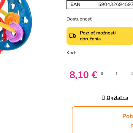
EAN
59043269459
Dostupnosť
Pozrieť možnosti
doručenia
Kód:
8,10 €
Jednotková cena:
Opýtať sa
Pot