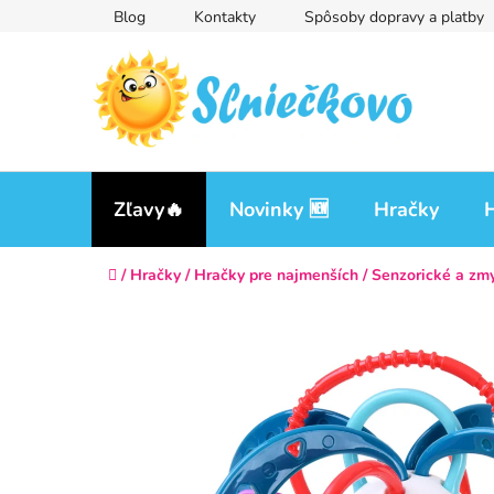
Prejsť
Blog
Kontakty
Spôsoby dopravy a platby
na
obsah
Zľavy🔥
Novinky 🆕
Hračky
H
Domov
/
Hračky
/
Hračky pre najmenších
/
Senzorické a zm