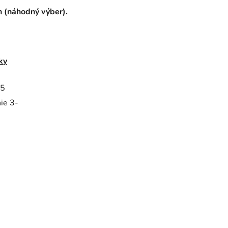
h (náhodný výber).
ky
5
ie 3-