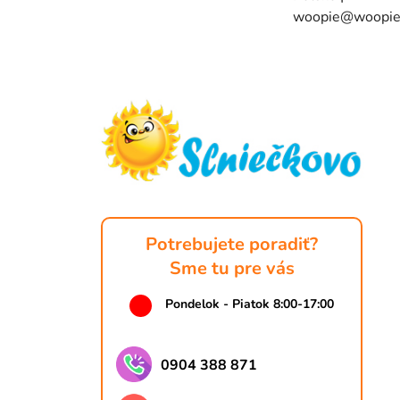
woopie@woopie
Z
á
p
ä
t
i
e
Potrebujete poradiť?
Sme tu pre vás
Pondelok - Piatok 8:00-17:00
0904 388 871