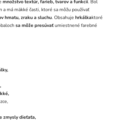
je
množstvo textúr, farieb, tvarov a funkcií
. Bol
n a má mäkké časti, ktoré sa môžu používať
ov hmatu, zraku a sluchu
. Obsahuje
hrkálka
ktoré
 obaloch
sa môže presúvať
umiestnené farebné
lky,
,
kké,
zce,
e zmysly dieťaťa,