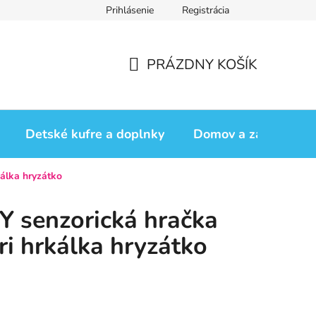
Prihlásenie
Registrácia
iadok
Vrátenie tovaru
Obchodné podmienky
Podmienk
PRÁZDNY KOŠÍK
NÁKUPNÝ
KOŠÍK
Detské kufre a doplnky
Domov a záhrada
álka hryzátko
senzorická hračka
i hrkálka hryzátko