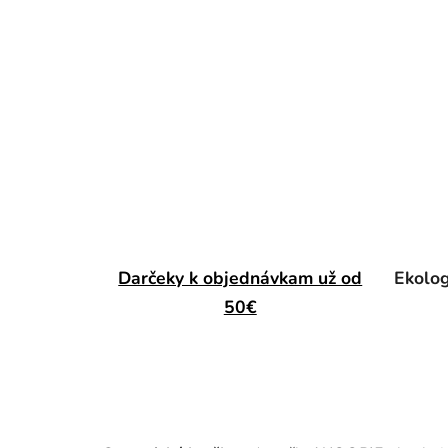
Darčeky k objednávkam už od
Ekolog
50€