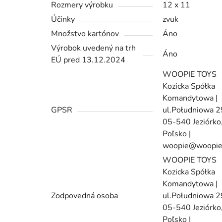
Rozmery výrobku
12 x 11
Účinky
zvuk
Množstvo kartónov
Áno
Výrobok uvedený na trh
Áno
EÚ pred 13.12.2024
WOOPIE TOYS
Kozicka Spółka
Komandytowa |
GPSR
ul.Południowa 
05-540 Jeziórko
Poľsko |
woopie@woopie
WOOPIE TOYS
Kozicka Spółka
Komandytowa |
Zodpovedná osoba
ul.Południowa 
05-540 Jeziórko
Poľsko |