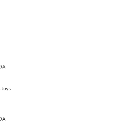
29A
,
.toys
29A
,