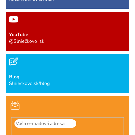
YouTube
@Slniečkovo_sk
Blog
Slnieckovo.sk/blog