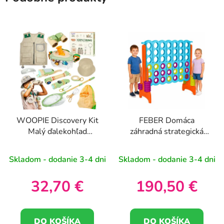
WOOPIE Discovery Kit
FEBER Domáca
Malý ďalekohľad
záhradná strategická
Kompas Sieťka proti
logická hra 4 kolieska v
hmyzu Motýľ Baterka
rade Mega 4 in Line
Skladom - dodanie 3-4 dni
Skladom - dodanie 3-4 dni
32,70 €
190,50 €
DO KOŠÍKA
DO KOŠÍKA