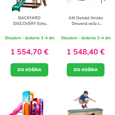
BACKYARD
AXI Detské ihrisko
DISCOVERY Echo
Drevená veža s
Heights Drevené
hojdačkou Preliezačka
detské ihrisko
Rebríky Šmykľavka XXL
Skladom - dodanie 3-4 dni
Skladom - dodanie 3-4 dni
Šmykľavka Domček
Kuchyňa
1 554,70 €
1 548,40 €
DO KOŠÍKA
DO KOŠÍKA