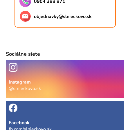
0904 388 871
objednavky
@
slnieckovo.sk
Sociálne siete
Instagram
@slnieckovo.sk
Facebook
fb.com/slnieckovo.sk