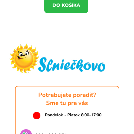
DO KOŠÍKA
Z
á
p
ä
t
i
e
Potrebujete poradiť?
Sme tu pre vás
Pondelok - Piatok 8:00-17:00