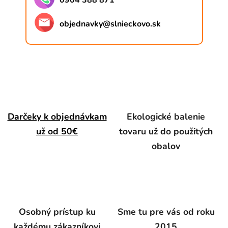
0904 388 871
objednavky
@
slnieckovo.sk
Darčeky k objednávkam
Ekologické balenie
už od 50€
tovaru už do použitých
obalov
Osobný prístup ku
Sme tu pre vás od roku
každému zákazníkovi
2015