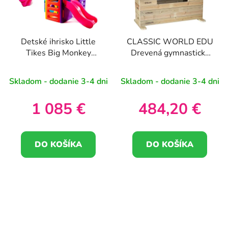
Detské ihrisko Little
CLASSIC WORLD EDU
Tikes Big Monkey
Drevená gymnastická
Grove so šmykľavkami
truhlica 3 úrovne
Skladom - dodanie 3-4 dni
Skladom - dodanie 3-4 dni
1 085 €
484,20 €
DO KOŠÍKA
DO KOŠÍKA