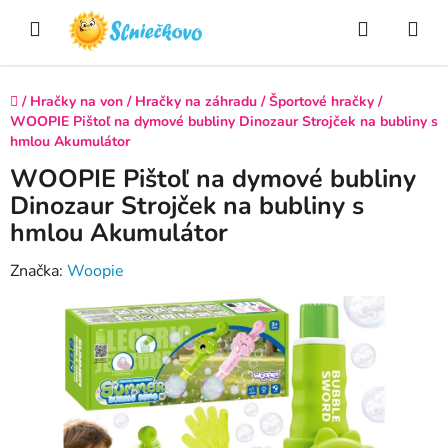
Prejsť
Hľadať
NÁ
na
obsah
KO
Domov
/
Hračky na von
/
Hračky na záhradu
/
Športové hračky
/
WOOPIE Pištoľ na dymové bubliny Dinozaur Strojček na bubliny s
hmlou Akumulátor
WOOPIE Pištoľ na dymové bubliny
Dinozaur Strojček na bubliny s
hmlou Akumulátor
Značka:
Woopie