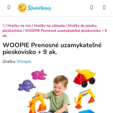
Prejsť
Hľadať
NÁ
na
obsah
KO
Domov
/
Hračky na von
/
Hračky na záhradu
/
Hračky do piesku,
pieskoviská
/
WOOPIE Prenosné uzamykateľné pieskovisko + 9
ak.
WOOPIE Prenosné uzamykateľné
pieskovisko + 9 ak.
Značka:
Woopie