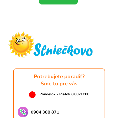
Z
á
p
ä
t
i
e
Potrebujete poradiť?
Sme tu pre vás
Pondelok - Piatok 8:00-17:00
0904 388 871