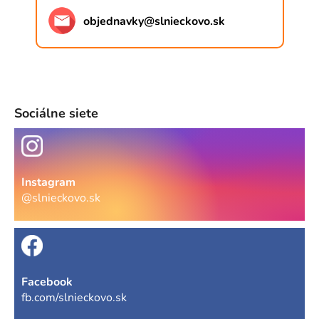
objednavky
@
slnieckovo.sk
Sociálne siete
Instagram
@slnieckovo.sk
Facebook
fb.com/slnieckovo.sk