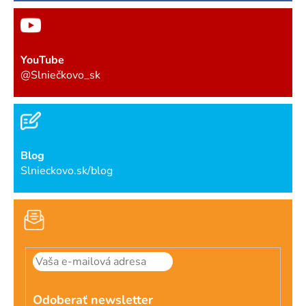
YouTube
@Slniečkovo_sk
Blog
Slnieckovo.sk/blog
Odoberať newsletter