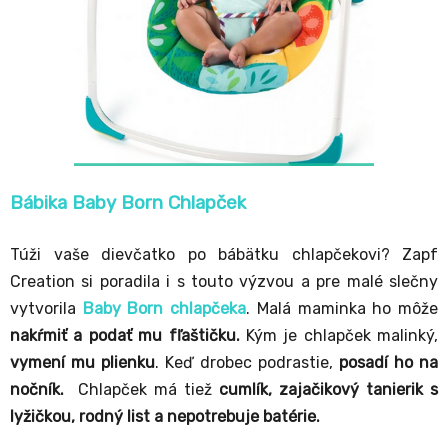
Bábika Baby Born Chlapček
Túži vaše dievčatko po bábätku chlapčekovi? Zapf
Creation si poradila i s touto výzvou a pre malé slečny
vytvorila
Baby Born chlapčeka
. Malá maminka ho môže
nakŕmiť a podať mu fľaštičku.
Kým je chlapček malinký,
vymení mu plienku
. Keď drobec podrastie,
posadí ho na
nočník.
Chlapček má tiež
cumlík, zajačikový tanierik s
lyžičkou, rodný list a nepotrebuje batérie.