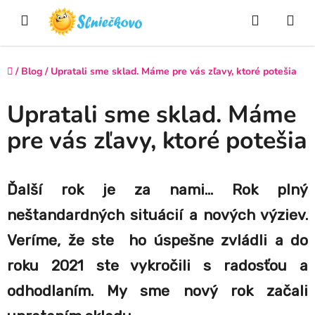
Prejsť
Hľadať
NÁ
na
obsah
KO
Domov
/
Blog
/
Upratali sme sklad. Máme pre vás zľavy, ktoré potešia
Upratali sme sklad. Máme
pre vás zľavy, ktoré potešia
Ďalší rok je za nami… Rok plný
neštandardných situácií a nových výziev.
Veríme, že ste ho úspešne zvládli a do
roku 2021 ste vykročili s radosťou a
odhodlaním. My sme nový rok začali