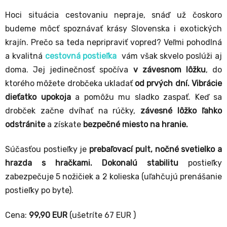
Hoci situácia cestovaniu nepraje, snáď už čoskoro
budeme môcť spoznávať krásy Slovenska i exotických
krajín. Prečo sa teda nepripraviť vopred? Veľmi pohodlná
a kvalitná
cestovná postieľka
vám však skvelo poslúži aj
doma. Jej jedinečnosť spočíva
v závesnom lôžku
, do
ktorého môžete drobčeka ukladať
od prvých dní. Vibrácie
dieťatko upokoja
a pomôžu mu sladko zaspať. Keď sa
drobček začne dvíhať na rúčky,
závesné lôžko ľahko
odstránite
a získate
bezpečné miesto na hranie.
Súčasťou postieľky je
prebaľovací pult, nočné svetielko a
hrazda s hračkami.
Dokonalú stabilitu
postieľky
zabezpečuje 5 nožičiek a 2 kolieska (uľahčujú prenášanie
postieľky po byte).
Cena:
99,90 EUR
(ušetríte 67 EUR )