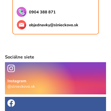
0904 388 871
objednavky
@
slnieckovo.sk
Sociálne siete
Instagram
@slnieckovo.sk