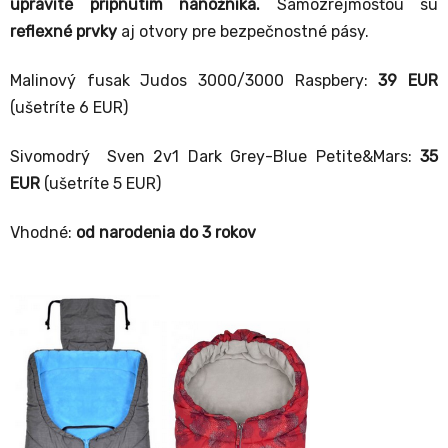
upravíte pripnutím nánožníka.
Samozrejmosťou sú
reflexné prvky
aj otvory pre bezpečnostné pásy.
Malinový fusak Judos 3000/3000 Raspbery:
39 EUR
(ušetríte 6 EUR)
Sivomodrý Sven 2v1 Dark Grey-Blue Petite&Mars:
35
EUR
(ušetríte 5 EUR)
Vhodné:
od narodenia do 3 rokov