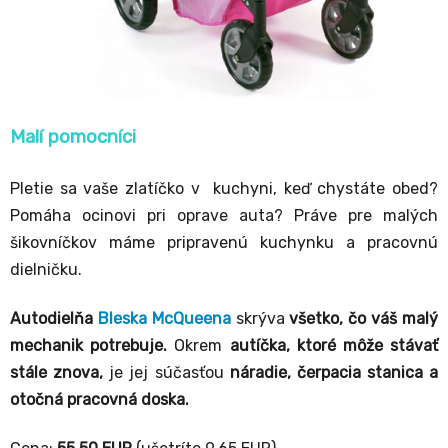
Malí pomocníci
Pletie sa vaše zlatíčko v kuchyni, keď chystáte obed?
Pomáha ocinovi pri oprave auta? Práve pre malých
šikovníčkov máme pripravenú kuchynku a pracovnú
dielničku.
Autodielňa
Bleska McQueena
skrýva
všetko, čo váš malý
mechanik potrebuje.
Okrem
autíčka, ktoré môže stávať
stále znova,
je jej súčasťou
náradie, čerpacia stanica a
otočná pracovná doska.