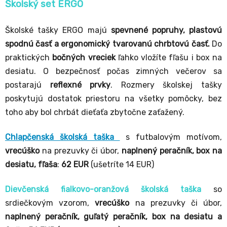
Školský set ERGO
Školské tašky ERGO majú
spevnené popruhy, plastovú
spodnú časť a ergonomický tvarovanú chrbtovú časť.
Do
praktických
bočných vreciek
ľahko vložíte fľašu i box na
desiatu. O bezpečnosť počas zimných večerov sa
postarajú
reflexné prvky
. Rozmery školskej tašky
poskytujú dostatok priestoru na všetky pomôcky, bez
toho aby bol chrbát dieťaťa zbytočne zaťažený.
Chlapčenská školská taška
s futbalovým motívom,
vrecúško
na prezuvky či úbor,
naplnený peračník, box na
desiatu, fľaša
:
62 EUR
(ušetríte 14 EUR)
Dievčenská fialkovo-oranžová školská taška
so
srdiečkovým vzorom,
vrecúško
na prezuvky či úbor,
naplnený peračník, guľatý peračník, box na desiatu a