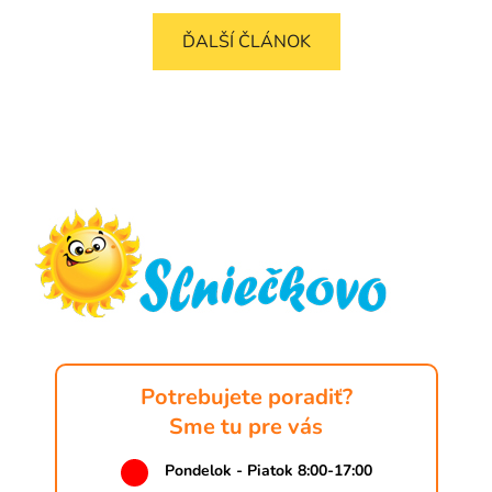
ĎALŠÍ ČLÁNOK
Z
á
p
ä
t
i
e
Potrebujete poradiť?
Sme tu pre vás
Pondelok - Piatok 8:00-17:00