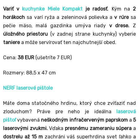
Variť v
kuchynke Miele Kompakt
je radosť
. Kým na
2
horákoch
sa varí ryža a zeleninová polievka a
v rúre
sa
pečie mäso, malá gazdinka umýva riady
v drese.
Z
úložného priestoru
(v zadnej strane kuchynky) vyberie
taniere
a môže servírovať ten najchutnejší obed.
Cena:
38 EUR
(ušetríte 7 EUR)
Rozmery: 88,5 x 47 cm
NERF laserové pištole
Máte doma statočného hrdinu, ktorý chce zvíťaziť nad
zloduchom? Práve pre neho je ideálna
laserová
pištoľ
vybavená
neškodným infračerveným paprskom
a
5
laserovými zvukmi.
Vďaka
presnému zameraniu súpera
a
dostrelu až 15 m
zachráni váš superhrdina svet ľahko a