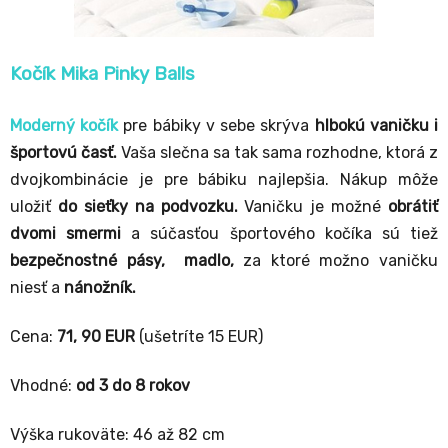
Kočík Mika Pinky Balls
Moderný kočík
pre bábiky v sebe skrýva
hlbokú vaničku i
športovú časť.
Vaša slečna sa tak sama rozhodne, ktorá z
dvojkombinácie je pre bábiku najlepšia. Nákup môže
uložiť
do sieťky na podvozku.
Vaničku je možné
obrátiť
dvomi smermi
a súčasťou športového kočíka sú tiež
bezpečnostné pásy, madlo,
za ktoré možno vaničku
niesť a
nánožník.
Cena:
71, 90 EUR
(ušetríte 15 EUR)
Vhodné:
od 3 do 8 rokov
Výška rukoväte: 46 až 82 cm