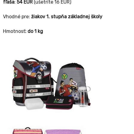
fľaša
:
54 EUR
(ušetríte 16 EUR)
Vhodné pre:
žiakov
1. stupňa základnej školy
Hmotnosť
: do 1 kg