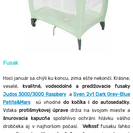
Fusak
Hoci január sa chýli ku koncu, zima ešte nekončí. Krásne,
veselé,
kvalitné, vodeodolné a predlžovacie fusaky
Judos 3000/3000 Raspbery
a
Sven 2v1 Dark Grey-Blue
Petite&Mars
sú vhodné
do kočíka i do autosedačky.
Vďaka
protišmykovej úprave
držia na svojom mieste a
šnurovacia kapucňa
spoľahlivo ochráni hlávku vášho
drobčeka aj v najhoršom počasí.
Veľkosť
fusaku ľahko