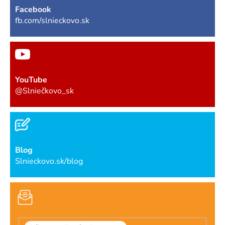
Facebook
fb.com/slnieckovo.sk
YouTube
@Slniečkovo_sk
Blog
Slnieckovo.sk/blog