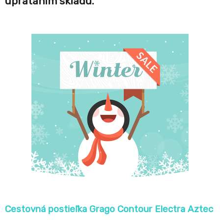
uprataním skladu.
Cestovná postieľka Grago Contour Electra Aztec