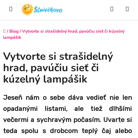
Prejsť
Hľadať
NÁ
na
obsah
KO
Domov
/
Blog
/
Vytvorte si strašidelný hrad, pavúčiu sieť či kúzelný
lampášik
Vytvorte si strašidelný
hrad, pavúčiu sieť či
kúzelný lampášik
Jeseň nám o sebe dáva vedieť nie len
opadanými listami, ale tiež dlhšími
večermi a sychravým počasím. Uvarte si
teda spolu s drobcom teplý čaj alebo