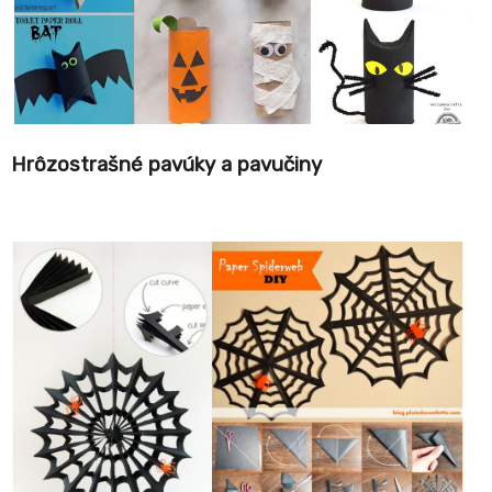
Hrôzostrašné pavúky a pavučiny