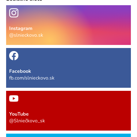
Instagram
@slnieckovo.sk
Facebook
fb.com/slnieckovo.sk
YouTube
@Slniečkovo_sk