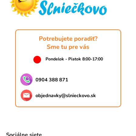
t
i
e
Potrebujete poradiť?
Sme tu pre vás
Pondelok - Piatok 8:00-17:00
0904 388 871
objednavky
@
slnieckovo.sk
Sociálne siete