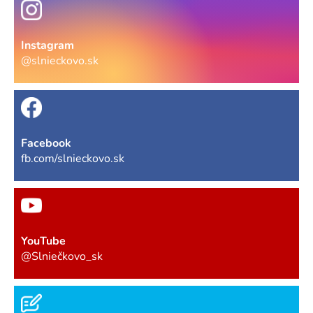
Instagram
@slnieckovo.sk
Facebook
fb.com/slnieckovo.sk
YouTube
@Slniečkovo_sk