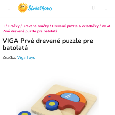
Prejsť
Hľadať
NÁ
na
obsah
KO
Domov
/
Hračky
/
Drevené hračky
/
Drevené puzzle a vkladačky
/
VIGA
Prvé drevené puzzle pre batoľatá
VIGA Prvé drevené puzzle pre
batoľatá
Značka:
Viga Toys