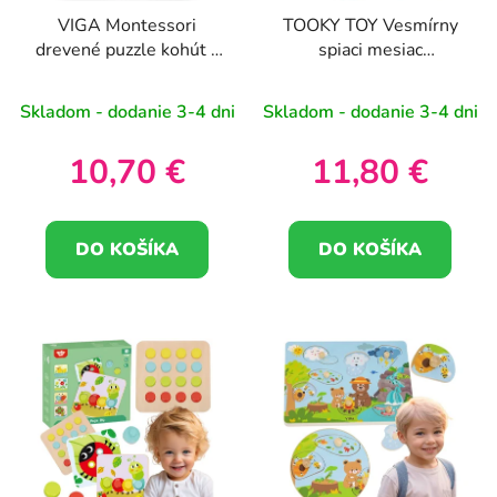
VIGA Montessori
TOOKY TOY Vesmírny
drevené puzzle kohút s
spiaci mesiac
kolíčkami
Balansujúce puzzle
Montessori Kozmos
Skladom - dodanie 3-4 dni
Skladom - dodanie 3-4 dni
Drevená navliekačka
10,70 €
11,80 €
DO KOŠÍKA
DO KOŠÍKA