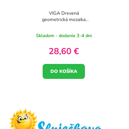
VIGA Drevená
geometrická mozaika
Dienesa Puzzle
Montessori148 el
Skladom - dodanie 3-4 dni
28,60 €
DO KOŠÍKA
Z
á
p
ä
t