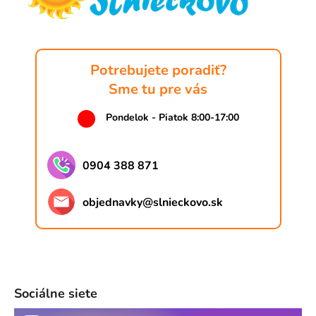
i
e
Potrebujete poradiť?
Sme tu pre vás
Pondelok - Piatok 8:00-17:00
0904 388 871
objednavky
@
slnieckovo.sk
Sociálne siete