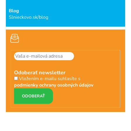
Blog
Slnieckovo.sk/blog
Odoberať newsletter
Vložením e-mailu suhlasíte s
podmienky ochrany osobných údajov
PRIHLÁSIŤ
SA