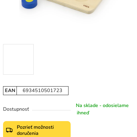
EAN
6934510501723
Na sklade - odosielame
Dostupnosť
ihneď
Pozrieť možnosti
doručenia