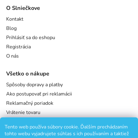
O Slniečkove
Kontakt
Blog
Prihlásiť sa do eshopu
Registrácia
O nás
Všetko o nákupe
Spôsoby dopravy a platby
Ako postupovať pri reklamácii
Reklamačný poriadok
Vrátenie tovaru
Obchodné podmienky
Tento web používa súbory cookie. Ďalším prechádzaním
Podmienky ochrany osobných údajov
tohto webu vyjadrujete súhlas s ich používaním a taktiež