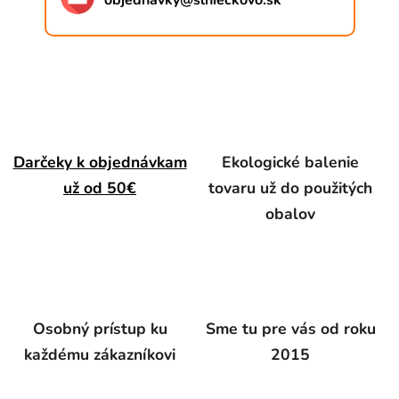
objednavky
@
slnieckovo.sk
Darčeky k objednávkam
Ekologické balenie
už od 50€
tovaru už do použitých
obalov
Osobný prístup ku
Sme tu pre vás od roku
každému zákazníkovi
2015